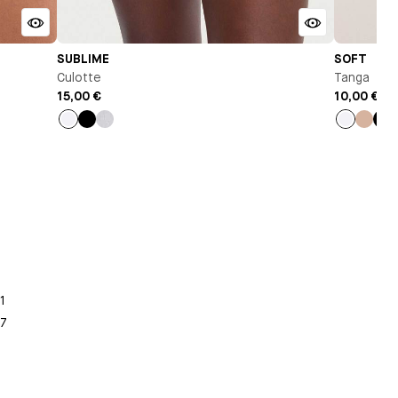
SUBLIME
SOFT
Culotte
Tanga
15,00 €
10,00 €
Blanc
Noir
Gris
Blanc
Nude
Noi
chiné
1
7