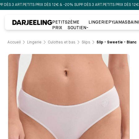
3 ART.
PETITS PRIX DÈS 12€ & -20% SUPP. DÈS 3 ART.
PETITS PRIX DÈS 12€ & -20%
PETITS
2ÈME
LINGERIE
PYJAMAS
BAIN
PRIX
SOUTIEN-
GORGE À
-50%
Accueil
Lingerie
Culottes et bas
Slips
Slip - Sweetie - Blanc