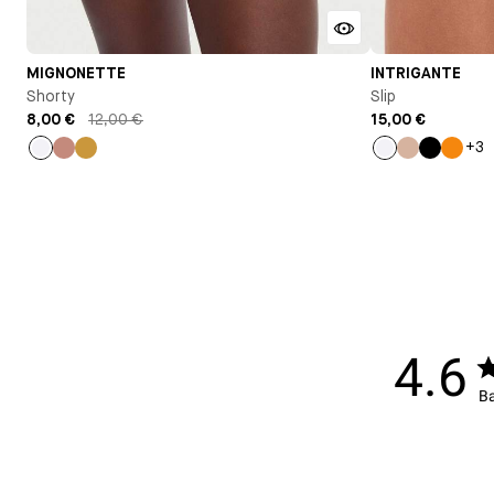
MIGNONETTE
INTRIGANTE
Shorty
Slip
8,00 €
12,00 €
15,00 €
+3
Blanc
Marron
Jaune
Blanc
Nude
Noir
Orang
clair
foncé
4.6
Ba