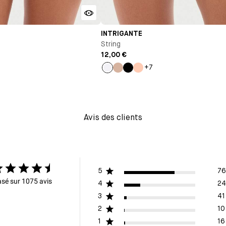
INTRIGANTE
String
12,00 €
+7
e
Blanc
Nude
Noir
Pêche
Avis des clients
5
76
sé sur 1075 avis
4
24
3
41
2
10
1
16