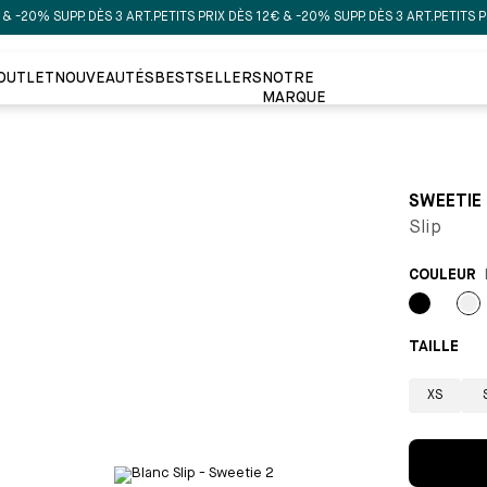
 SUPP. DÈS 3 ART.
PETITS PRIX DÈS 12€ & -20% SUPP. DÈS 3 ART.
PETITS PRIX DÈS
OUTLET
NOUVEAUTÉS
BESTSELLERS
NOTRE
MARQUE
SWEETIE
Slip
COULEUR
Noir
Bl
TAILLE 
XS