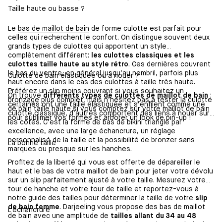
Taille haute ou basse ?
Le
bas de maillot de bain
de forme culotte est parfait pour
celles qui recherchent le confort. On distingue souvent deux
grands types de culottes qui apportent un style
complètement différent:
les culottes classiques et les
culottes taille haute au style rétro
. Ces dernières couvrent
le bas du ventre, en général jusqu’au nombril, parfois plus
Culotte de bain élastiquée ou à nouer ?
haut encore dans le cas des culottes à taille très haute.
Préférez un slip moins couvrant si vous souhaitez un
On trouve
différents types de culottes de maillot de bain
:
bronzage plus complet, mais n’hésitez pas à tester la culotte
certaines ont une taille élastiquée et s’enfilent comme une
de bain taille haute si vous comptez sur votre maillot de bain
culotte classique, d’autres comportent des liens à nouer sur
pour sublimer vos formes et arborer un look de pin-up !
les côtés. C’est la forme de bas de bikini triangle par
excellence, avec une large échancrure, un réglage
personnalisé de la taille et la possibilité de bronzer sans
La bonne taille
marques ou presque sur les hanches.
Profitez de la liberté qui vous est offerte de dépareiller le
haut et le bas de votre maillot de bain pour jeter votre dévolu
sur un slip parfaitement ajusté à votre taille. Mesurez votre
tour de hanche et votre tour de taille et reportez-vous à
notre guide des tailles pour déterminer la taille de votre
slip
de bain femme
. Darjeeling vous propose des bas de maillot
L’échancrure
de bain avec une amplitude de
tailles allant du 34 au 48