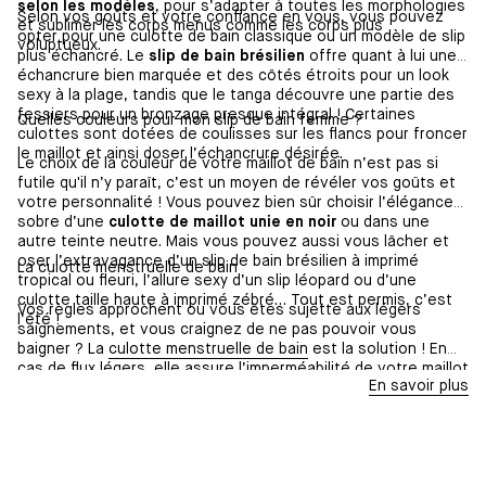
selon les modèles
, pour s’adapter à toutes les morphologies
Selon vos goûts et votre confiance en vous, vous pouvez
et sublimer les corps menus comme les corps plus
opter pour une culotte de bain classique ou un modèle de slip
voluptueux.
plus échancré. Le
slip de bain brésilien
offre quant à lui une
échancrure bien marquée et des côtés étroits pour un look
sexy à la plage, tandis que le tanga découvre une partie des
fessiers pour un bronzage presque intégral ! Certaines
Quelles couleurs pour mon slip de bain femme ?
culottes sont dotées de coulisses sur les flancs pour froncer
le maillot et ainsi doser l’échancrure désirée.
Le choix de la couleur de votre maillot de bain n’est pas si
futile qu'il n’y paraît, c’est un moyen de révéler vos goûts et
votre personnalité ! Vous pouvez bien sûr choisir l’élégance
sobre d’une
culotte de maillot unie en noir
ou dans une
autre teinte neutre. Mais vous pouvez aussi vous lâcher et
oser l’extravagance d’un slip de bain brésilien à imprimé
La culotte menstruelle de bain
tropical ou fleuri, l’allure sexy d’un slip léopard ou d’une
culotte taille haute à imprimé zébré… Tout est permis, c’est
Vos règles approchent ou vous êtes sujette aux légers
l’été !
saignements, et vous craignez de ne pas pouvoir vous
baigner ? La
culotte menstruelle de bain
est la solution ! En
cas de flux légers, elle assure l’imperméabilité de votre maillot
En savoir plus
de bain et vous protège des fuites en toute discrétion.
Portez-la à la plage comme une culotte de maillot de bain
classique et profitez des vacances avec l'esprit libre !