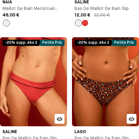
NAIA
SALINE
Maillot De Bain Menstruel
Bas De Maillot De Bain Slip
Culotte Taille Haute
46,00 €
12,00 €
22,00 €
Noir
Bleu
Rouge
marine
-20% supp. dès 3
Petits Prix
-20% supp. dès 3
Petits Prix
SALINE
LAGO
Bas De Maillot De Bain Slip
Bas De Maillot De Bain Slip