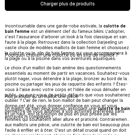
Charger plus de produits
Incontournable dans une garde-robe estivale, la
culotte de
bain femme
est un élément clef du fameux bikini. L’adopter,
c’est l’assurance d’arborer un look à la fois classique et sans
faute à la plage. Retrouvez dans la collection Darjeeling un
vaste choix de modèles maillots de bain femme et choisissez
la culotte ou le slip de bain femme qui vous accompagnera à
Pourquoi choisir une culotte ou un slip de maillot ?
la plage ou à la piscine dans vos aventures aquatiques.
Le choix d’un maillot de bain amène des questionnements
essentiels au moment de partir en vacances. Souhaitez-vous
plutôt nager, vous détendre à la plage, bronzer au bord de la
piscine ou partager les jeux de raquette des enfants ? Êtes-
vous à l’aise avec votre corps et l’idée de vous dénuder en
public, ou avez-vous de petits défauts que vous souhaiteriez
Plus pratique qu’un maillot une pièce
oublier ? L’air de rien, le bon maillot de bain peut changer la
donne cet été, vous donner confiance en vous et vous
Un maillot de bain deux pièces, associant une
culotte de bain
permettre de vous adonner à vos activités préférées sans
et un haut, est la solution de plus en plus prisée par les
entraves ni complexes !
femmes qui souhaitent allier allure et praticité. Contrairement
aux maillots une pièce, une culotte de bain est beaucoup plus
facile à enfiler et à ôter. C’est un détail crucial quand on doit