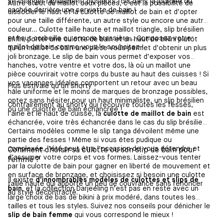
se changer rapidement, plusieurs fois dans la journée ou
Autre atout du maillot deux pièces, c’est la possibilité de
cachée derrière une serviette de bain !
dissocier le haut et la culotte de maillot de bain et d’opter
pour une taille différente, un autre style ou encore une autre
couleur… Culotte taille haute et maillot triangle, slip brésilien
et haut corbeille ou encore brassière… Composez votre
Enfin, porter une culotte de bain et un haut de bikini plutôt
maillot de bain comme vous le souhaitez !
qu’un maillot de bain une pièce vous permet d’obtenir un plus
joli bronzage. Le slip de bain vous permet d’exposer vos
hanches, votre ventre et votre dos, là où un maillot une
pièce couvrirait votre corps du buste au haut des cuisses ! Si
vos vacances idéales comportent un retour avec un beau
Plus estivale qu’un shorty
hâle uniforme et le moins de marques de bronzage possibles,
optez sans hésiter pour un haut minimaliste, un slip brésilien
Contrairement au shorty qui recouvre toutes les fesses,
ou une culotte de bain échancrée !
l’aine et le haut de cuisse, la
culotte de maillot de bain
est
échancrée, voire très échancrée dans le cas du slip brésilien.
Certains modèles comme le slip tanga dévoilent même une
partie des fesses ! Même si vous êtes pudique ou
complexée, l’été peut être l’occasion de vous détendre et
Comment choisir sa culotte ou son slip de bain pour
d’assumer votre corps et vos formes. Laissez-vous tenter
femme ?
par la culotte de bain pour gagner en liberté de mouvement et
en surface de bronzage, et choisissez si besoin une culotte
Il existe
d’innombrables modèles de culottes et slips de
taille haute qui apporte un peu de couvrance sans renoncer
bain
, et la collection Darjeeling n’est pas en reste avec un
au style décontracté.
large choix de bas de bikini à prix modéré, dans toutes les
tailles et tous les styles. Suivez nos conseils pour dénicher le
slip de bain femme
qui vous correspond le mieux !