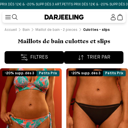
ÈS 12€ & -20% SUPP. DÈS 3 ART.
PETITS PRIX DÈS 12€ & -20% SUPP. DÈS 3 ART.
P
Mon
compt
Accueil
Bain
Maillot de bain - 2 pieces
Culottes - slips
Maillots de bain culottes et slips
FILTRES
TRIER PAR
-20% supp. dès 3
Petits Prix
-20% supp. dès 3
Petits Prix