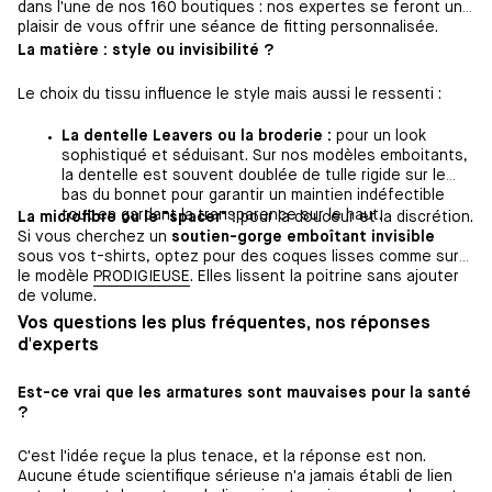
dans l'une de nos 160 boutiques : nos expertes se feront un
plaisir de vous offrir une séance de fitting personnalisée.
La matière : style ou invisibilité ?
Le choix du tissu influence le style mais aussi le ressenti :
La dentelle Leavers ou la broderie :
pour un look
sophistiqué et séduisant. Sur nos modèles emboitants,
la dentelle est souvent doublée de tulle rigide sur le
bas du bonnet pour garantir un maintien indéfectible
tout en gardant la transparence sur le haut.
La microfibre ou le "spacer" :
pour la douceur et la discrétion.
Si vous cherchez un
soutien-gorge emboîtant invisible
sous vos t-shirts, optez pour des coques lisses comme sur
le modèle
PRODIGIEUSE
. Elles lissent la poitrine sans ajouter
de volume.
Vos questions les plus fréquentes, nos réponses
d'experts
Est-ce vrai que les armatures sont mauvaises pour la santé
?
C'est l'idée reçue la plus tenace, et la réponse est non.
Aucune étude scientifique sérieuse n'a jamais établi de lien