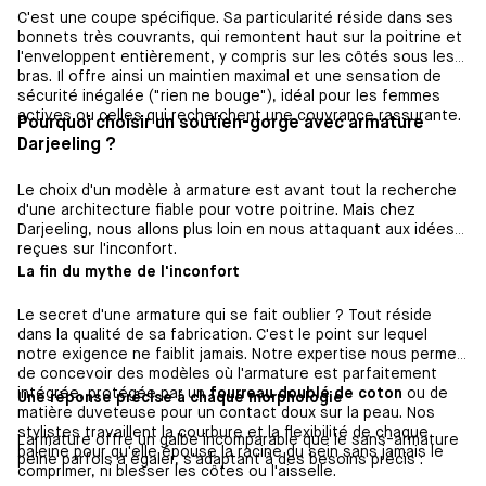
C'est une coupe spécifique. Sa particularité réside dans ses
bonnets très couvrants, qui remontent haut sur la poitrine et
l'enveloppent entièrement, y compris sur les côtés sous les
bras. Il offre ainsi un maintien maximal et une sensation de
sécurité inégalée ("rien ne bouge"), idéal pour les femmes
actives ou celles qui recherchent une couvrance rassurante.
Pourquoi choisir un soutien-gorge avec armature
Darjeeling ?
Le choix d'un modèle à armature est avant tout la recherche
d'une architecture fiable pour votre poitrine. Mais chez
Darjeeling, nous allons plus loin en nous attaquant aux idées
reçues sur l'inconfort.
La fin du mythe de l'inconfort
Le secret d'une armature qui se fait oublier ? Tout réside
dans la qualité de sa fabrication. C'est le point sur lequel
notre exigence ne faiblit jamais. Notre expertise nous permet
de concevoir des modèles où l'armature est parfaitement
intégrée, protégée par un
fourreau doublé de coton
ou de
Une réponse précise à chaque morphologie
matière duveteuse pour un contact doux sur la peau. Nos
stylistes travaillent la courbure et la flexibilité de chaque
L'armature offre un galbe incomparable que le sans-armature
baleine pour qu'elle épouse la racine du sein sans jamais le
peine parfois à égaler, s'adaptant à des besoins précis :
comprimer, ni blesser les côtes ou l'aisselle.