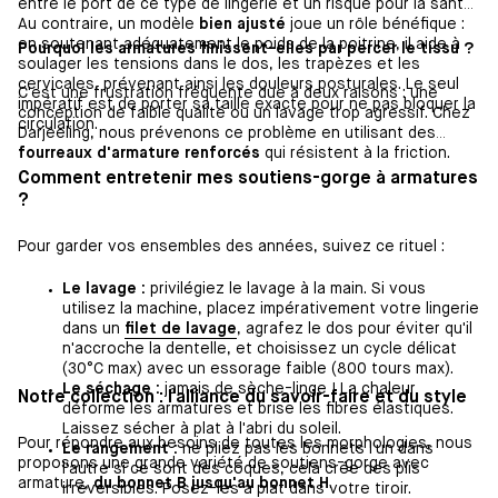
entre le port de ce type de lingerie et un risque pour la santé.
Au contraire, un modèle
bien ajusté
joue un rôle bénéfique :
en soutenant adéquatement le poids de la poitrine, il aide à
Pourquoi les armatures finissent-elles par percer le tissu ?
soulager les tensions dans le dos, les trapèzes et les
cervicales, prévenant ainsi les douleurs posturales. Le seul
C'est une frustration fréquente due à deux raisons : une
impératif est de porter sa taille exacte pour ne pas bloquer la
conception de faible qualité ou un lavage trop agressif. Chez
circulation.
Darjeeling, nous prévenons ce problème en utilisant des
fourreaux d'armature renforcés
qui résistent à la friction.
Comment entretenir mes soutiens-gorge à armatures
?
Pour garder vos ensembles des années, suivez ce rituel :
Le lavage :
privilégiez le lavage à la main. Si vous
utilisez la machine, placez impérativement votre lingerie
dans un
filet de lavage
, agrafez le dos pour éviter qu'il
n'accroche la dentelle, et choisissez un cycle délicat
(30°C max) avec un essorage faible (800 tours max).
Le séchage :
jamais de sèche-linge ! La chaleur
Notre collection : l'alliance du savoir-faire et du style
déforme les armatures et brise les fibres élastiques.
Laissez sécher à plat à l'abri du soleil.
Pour répondre aux besoins de toutes les morphologies, nous
Le rangement :
ne pliez pas les bonnets l'un dans
proposons une grande variété de soutiens-gorge avec
l'autre si ce sont des coques, cela crée des plis
armature,
du bonnet B jusqu'au bonnet H
.
irréversibles. Posez-les à plat dans votre tiroir.