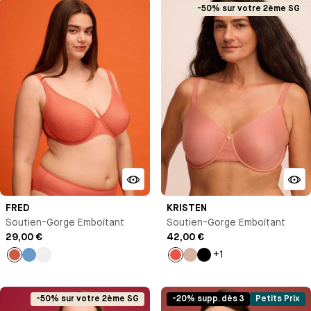
-50% sur votre 2ème SG
FRED
KRISTEN
Soutien-Gorge Emboîtant
Soutien-Gorge Emboîtant
29,00 €
42,00 €
+1
Thé
Bleu
Blanc
Corail
Nude
Noir
épicé
antoinette
-50% sur votre 2ème SG
-20% supp. dès 3
Petits Prix