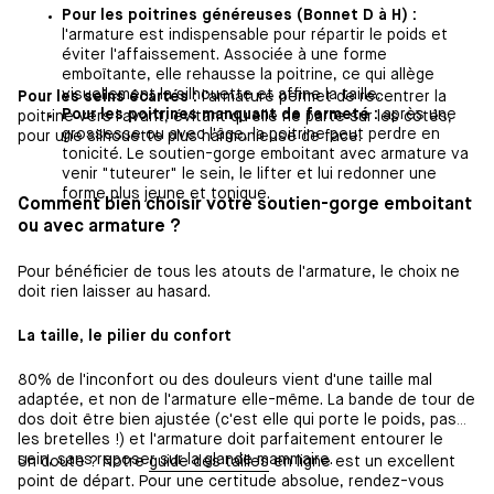
Pour les poitrines généreuses (Bonnet D à H) :
l'armature est indispensable pour répartir le poids et
éviter l'affaissement. Associée à une forme
emboîtante, elle rehausse la poitrine, ce qui allège
visuellement la silhouette et affine la taille.
Pour les seins écartés :
l'armature permet de recentrer la
Pour les poitrines manquant de fermeté :
après une
poitrine vers l'avant, évitant qu'elle ne parte sur les côtés,
grossesse ou avec l'âge, la poitrine peut perdre en
pour une silhouette plus harmonieuse de face.
tonicité. Le soutien-gorge emboitant avec armature va
venir "tuteurer" le sein, le lifter et lui redonner une
forme plus jeune et tonique.
Comment bien choisir votre soutien-gorge emboitant
ou avec armature ?
Pour bénéficier de tous les atouts de l'armature, le choix ne
doit rien laisser au hasard.
La taille, le pilier du confort
80% de l'inconfort ou des douleurs vient d'une taille mal
adaptée, et non de l'armature elle-même. La bande de tour de
dos doit être bien ajustée (c'est elle qui porte le poids, pas
les bretelles !) et l'armature doit parfaitement entourer le
sein, sans reposer sur la glande mammaire.
Un doute ? Notre
guide des tailles
en ligne est un excellent
point de départ. Pour une certitude absolue, rendez-vous