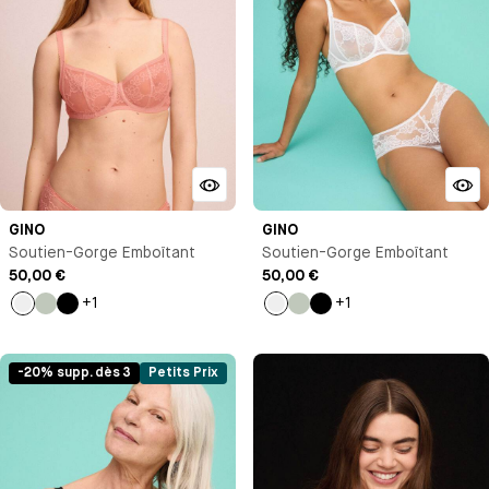
GINO
GINO
Soutien-Gorge Emboîtant
Soutien-Gorge Emboîtant
50,00 €
50,00 €
+1
+1
Pêche
Vert
Noir
Blanc
Vert
Noir
pastel
pastel
-20% supp. dès 3
Petits Prix