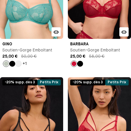
GINO
BARBARA
Soutien-Gorge Emboîtant
Soutien-Gorge Emboîtant
25,00 €
50,00 €
25,00 €
58,00 €
+1
Vert
Noir
Blanc
Rouge
Noir
pastel
-20% supp. dès 3
Petits Prix
-20% supp. dès 3
Petits Prix