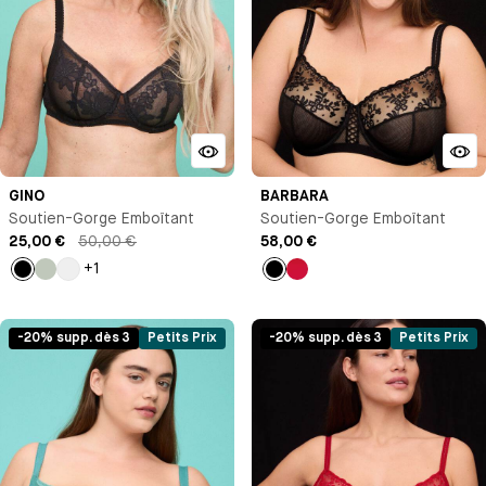
GINO
BARBARA
Soutien-Gorge Emboîtant
Soutien-Gorge Emboîtant
25,00 €
50,00 €
58,00 €
+1
Noir
Vert
Blanc
Noir
Rouge
pastel
-20% supp. dès 3
Petits Prix
-20% supp. dès 3
Petits Prix