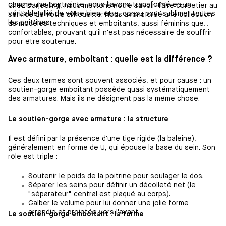
comme une contrainte, nous l'avons transformé en un
Chez Darjeeling, nous mettons notre savoir-faire corsetier au
véritable allié de votre bien-être, conçu pour sublimer toutes
service de votre silhouette. Nous avons créé une collection
les poitrines.
de modèles techniques et emboitants, aussi féminins que
confortables, prouvant qu'il n'est pas nécessaire de souffrir
pour être soutenue.
Avec armature, emboitant : quelle est la différence ?
Ces deux termes sont souvent associés, et pour cause : un
soutien-gorge emboitant possède quasi systématiquement
des armatures. Mais ils ne désignent pas la même chose.
Le soutien-gorge avec armature : la structure
Il est défini par la présence d'une tige rigide (la baleine),
généralement en forme de U, qui épouse la base du sein. Son
rôle est triple :
Soutenir le poids de la poitrine pour soulager le dos.
Séparer les seins pour définir un décolleté net (le
"séparateur" central est plaqué au corps).
Galber le volume pour lui donner une jolie forme
arrondie et projetée vers l'avant.
Le soutien-gorge emboitant : la forme