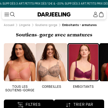
. DÈS 3 ART.
PETITS PRIX DÈS 12€ & -20% SUPP. DÈS 3 ART.
PETITS PRIX DÈS 12€ 
Mon
compt
Accueil
Lingerie
Soutiens-gorge
Emboitants - armatures
Soutiens-gorge avec armatures
TOUS LES
CORBEILLES
EMBOITANTS
SOUTIENS-GORGE
FILTRES
TRIER PAR