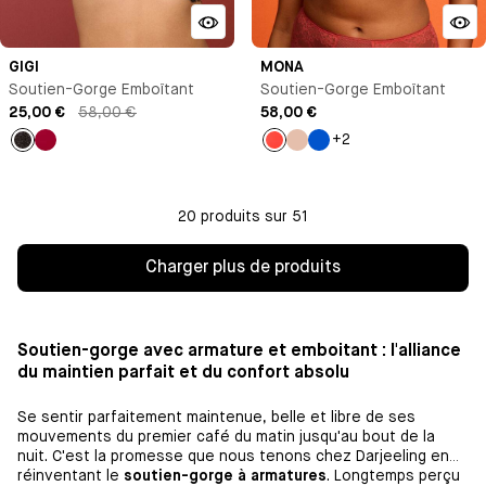
GIGI
MONA
Soutien-Gorge Emboîtant
Soutien-Gorge Emboîtant
25,00 €
58,00 €
58,00 €
+2
Noir
Pomme
Orange
Beige
Bleu
d'amour
Klein
20 produits sur 51
Charger plus de produits
Soutien-gorge avec armature et emboitant : l'alliance
du maintien parfait et du confort absolu
Se sentir parfaitement maintenue, belle et libre de ses
mouvements du premier café du matin jusqu'au bout de la
nuit. C'est la promesse que nous tenons chez Darjeeling en
réinventant le
soutien-gorge à armatures
. Longtemps perçu