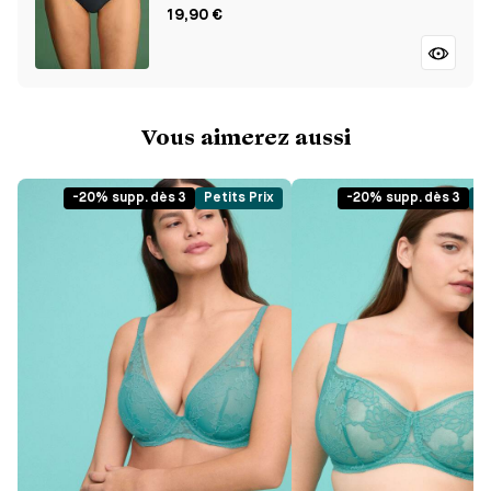
19,90 €
Vous aimerez aussi
-20% supp. dès 3
Petits Prix
-20% supp. dès 3
Pe