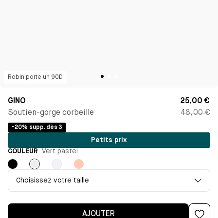
Robin
porte un
90D
GINO
25,00 €
Soutien-gorge corbeille
48,00 €
-20% supp. dès 3
Petits prix
COULEUR
Vert pastel
Noir
Vert
Blanc
Pêche
pastel
Choisissez votre taille
AJOUTER