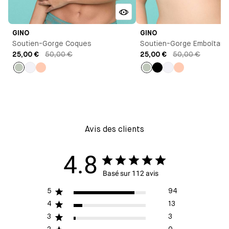
GINO
GINO
Soutien-Gorge Coques
Soutien-Gorge Emboîtant
25,00 €
50,00 €
25,00 €
50,00 €
Vert
Blanc
Pêche
Vert
Noir
Blanc
Pêche
pastel
pastel
Avis des clients
4.8
Basé sur 112 avis
5
94
4
13
3
3