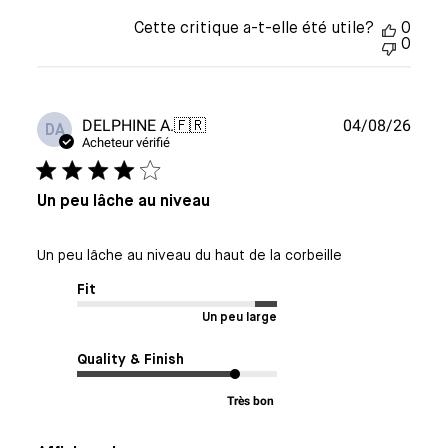
Cette critique a-t-elle été utile?
0
0
Date
DELPHINE A.
🇫🇷
04/08/26
DA
de
Acheteur vérifié
publi
Un peu lâche au niveau
Un peu lâche au niveau du haut de la corbeille
Fit
Un peu large
Quality & Finish
Très bon