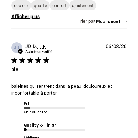
couleur
qualité
confort
ajustement
Afficher plus
Trier par
:
Plus récent
Date
JD D.
🇫🇷
06/08/26
JD
de
Acheteur vérifié
publi
aie
baleines qui rentrent dans la peau, douloureux et
inconfortable à porter
Fit
Un peu serré
Quality & Finish