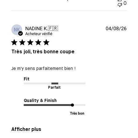
0
Date
NADINE K.
🇫🇷
04/08/26
NK
de
Acheteur vérifié
publi
Très joli, très bonne coupe
Je m'y sens parfaitement bien !
Fit
Parfait
Quality & Finish
Très bon
Afficher plus