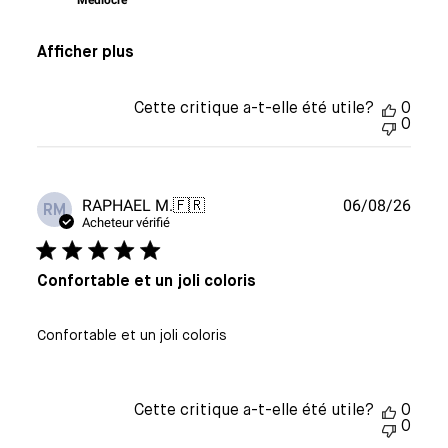
Médiocre
Afficher plus
Cette critique a-t-elle été utile?
0
0
Date
RAPHAEL M.
🇫🇷
06/08/26
RM
de
Acheteur vérifié
publi
Confortable et un joli coloris
Confortable et un joli coloris
Cette critique a-t-elle été utile?
0
0