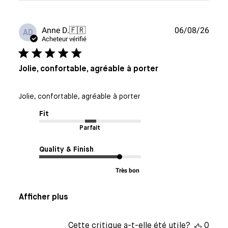
Date
Anne D.
🇫🇷
06/08/26
AD
de
Acheteur vérifié
publi
Jolie, confortable, agréable à porter
Jolie, confortable, agréable à porter
Fit
Parfait
Quality & Finish
Très bon
Afficher plus
Cette critique a-t-elle été utile?
0