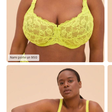
Nami
porte un
95G