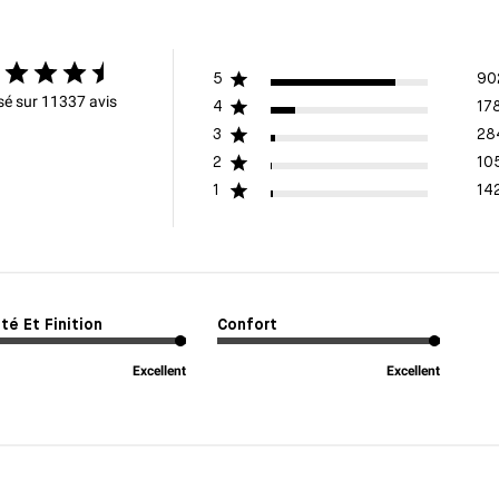
5
90
é sur 11337 avis
4
17
3
28
2
10
1
14
té Et Finition
Confort
Excellent
Excellent