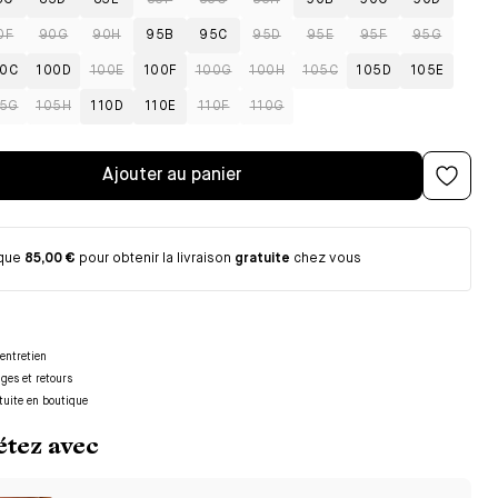
5C
85D
85E
85F
85G
85H
90B
90C
90D
0F
90G
90H
95B
95C
95D
95E
95F
95G
0C
100D
100E
100F
100G
100H
105C
105D
105E
5G
105H
110D
110E
110F
110G
Ajouter au panier
 que
85,00 €
pour obtenir la livraison
gratuite
chez vous
entretien
nges et retours
tuite en boutique
tez avec