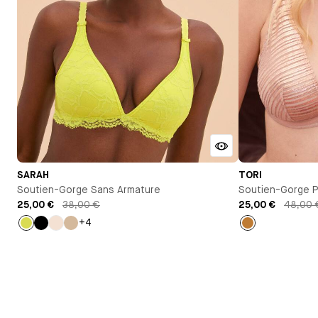
SARAH
TORI
Soutien-Gorge Sans Armature
Soutien-Gorge P
25,00 €
38,00 €
25,00 €
48,00 
+4
Jaune
Noir
Milk
Beige
Or