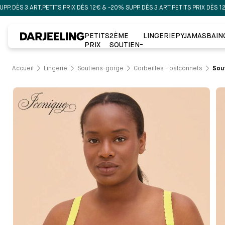
 3 ART.
PETITS PRIX DÈS 12€ & -20% SUPP. DÈS 3 ART.
PETITS PRIX DÈS 12€ & -20
PETITS
2ÈME
LINGERIE
PYJAMAS
BAIN
PRIX
SOUTIEN-
GORGE À
-50%
Accueil
Lingerie
Soutiens-gorge
Corbeilles - balconnets
Sout