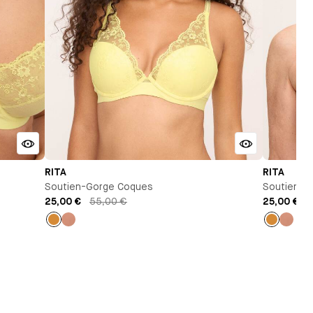
RITA
RITA
Soutien-Gorge Coques
Soutien-G
25,00 €
55,00 €
25,00 €
3
Ocre
Vieux
Ocre
Vieux
rose
rose