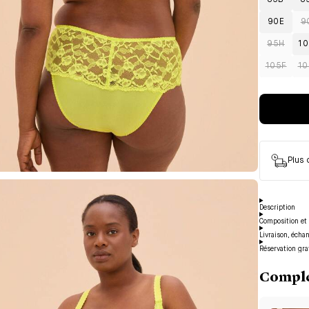
85B
8
90E
9
95H
10
105F
10
Plus
Description
Composition et 
Livraison, écha
Réservation gra
Complé