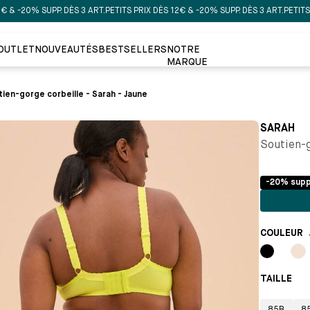
% SUPP. DÈS 3 ART.
PETITS PRIX DÈS 12€ & -20% SUPP. DÈS 3 ART.
PETITS PRIX DÈ
OUTLET
NOUVEAUTÉS
BESTSELLERS
NOTRE
MARQUE
ien-gorge corbeille - Sarah - Jaune
SARAH
Soutien-g
-20% supp
COULEUR
Noir
Mil
TAILLE 