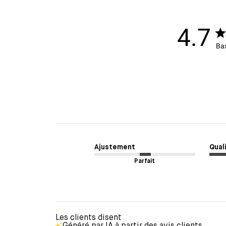
4.7
Bas
Ajustement
Quali
Parfait
Les clients disent
Généré par IA à partir des avis clients.