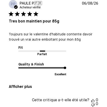
Date
PAULE P.
🇫🇷
06/08/26
PP
de
Acheteur vérifié
publi
Tres bon maintien pour 85g
Toujours sur le valentine d'habitude contente davoir
trouvé un vrai autre emboîtant pour mon 85g
Fit
Parfait
Quality & Finish
Excellent
Afficher plus
Cette critique a-t-elle été utile?
0
0