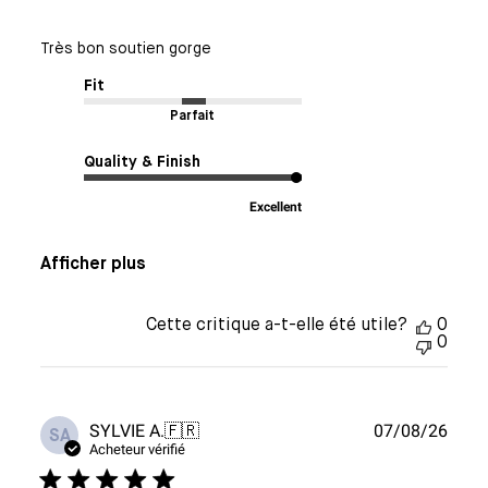
Très bon soutien gorge
Fit
Parfait
Quality & Finish
Excellent
Afficher plus
Cette critique a-t-elle été utile?
0
0
Date
SYLVIE A.
🇫🇷
07/08/26
SA
de
Acheteur vérifié
publi