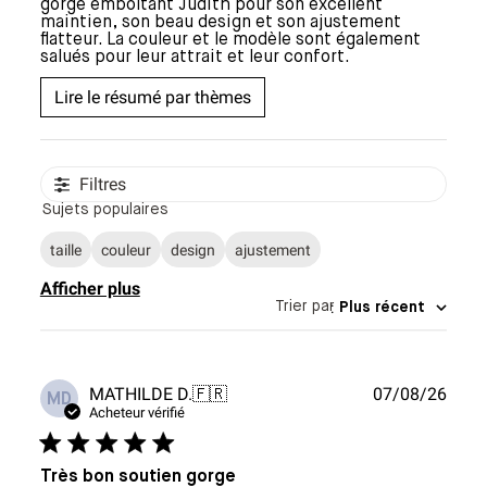
gorge emboîtant Judith pour son excellent
maintien, son beau design et son ajustement
flatteur. La couleur et le modèle sont également
salués pour leur attrait et leur confort.
Lire le résumé par thèmes
Filtres
Sujets populaires
taille
couleur
design
ajustement
Afficher plus
Trier par
:
Plus récent
Date
MATHILDE D.
🇫🇷
07/08/26
MD
de
Acheteur vérifié
publi
Très bon soutien gorge