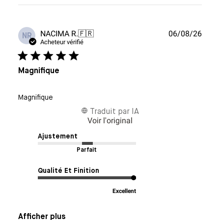
Date
NACIMA R.
🇫🇷
06/08/26
NR
de
Acheteur vérifié
publi
Magnifique
Magnifique
Traduit par IA
Voir l'original
Ajustement
Parfait
Qualité Et Finition
Excellent
Afficher plus