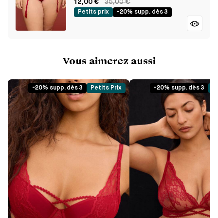
12,00 €
35,00 €
Petits prix
-20% supp. dès 3
Vous aimerez aussi
-20% supp. dès 3
Petits Prix
-20% supp. dès 3
Pe