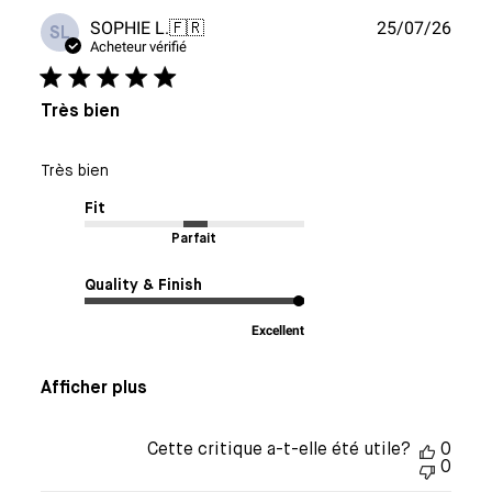
Date
SOPHIE L.
🇫🇷
25/07/26
SL
de
Acheteur vérifié
publi
Très bien
Très bien
Fit
Parfait
Quality & Finish
Excellent
Afficher plus
Cette critique a-t-elle été utile?
0
0