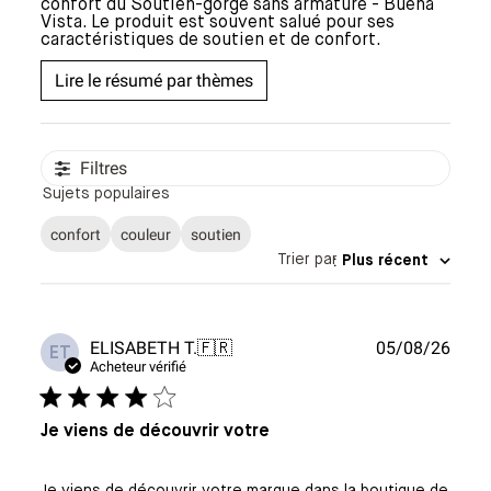
confort du Soutien-gorge sans armature - Buena
Vista. Le produit est souvent salué pour ses
caractéristiques de soutien et de confort.
Lire le résumé par thèmes
Filtres
Sujets populaires
confort
couleur
soutien
Trier par
:
Plus récent
Date
ELISABETH T.
🇫🇷
05/08/26
ET
de
Acheteur vérifié
publi
Je viens de découvrir votre