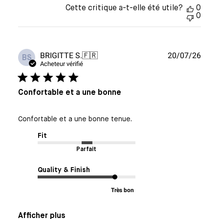
Cette critique a-t-elle été utile?
0
0
Date
BRIGITTE S.
🇫🇷
20/07/26
BS
de
Acheteur vérifié
publi
Confortable et a une bonne
Confortable et a une bonne tenue.
Fit
Parfait
Quality & Finish
Très bon
Afficher plus