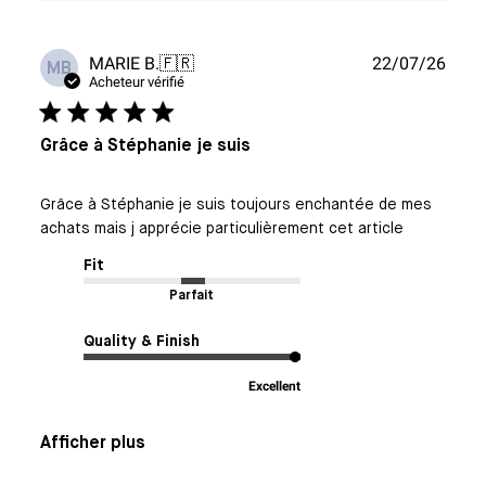
Date
MARIE B.
🇫🇷
22/07/26
MB
de
Acheteur vérifié
publi
Grâce à Stéphanie je suis
Grâce à Stéphanie je suis toujours enchantée de mes
achats mais j apprécie particulièrement cet article
Fit
Parfait
Quality & Finish
Excellent
Afficher plus