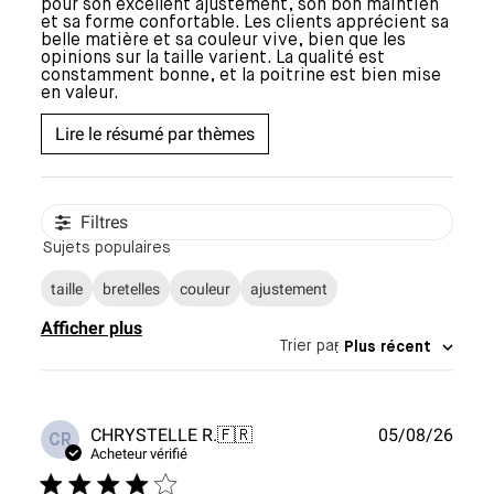
pour son excellent ajustement, son bon maintien
et sa forme confortable. Les clients apprécient sa
belle matière et sa couleur vive, bien que les
opinions sur la taille varient. La qualité est
constamment bonne, et la poitrine est bien mise
en valeur.
Lire le résumé par thèmes
Filtres
Sujets populaires
taille
bretelles
couleur
ajustement
Afficher plus
Trier par
:
Plus récent
Date
CHRYSTELLE R.
🇫🇷
05/08/26
CR
de
Acheteur vérifié
publi