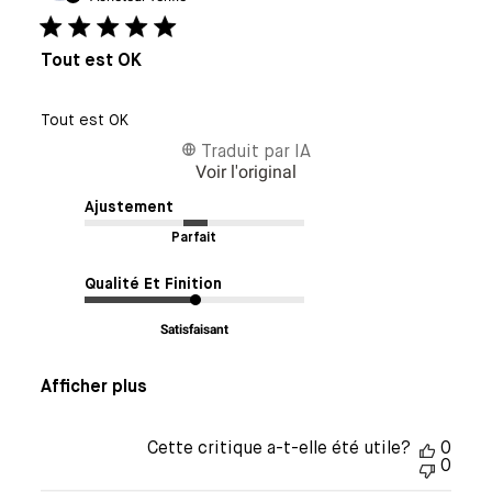
publi
Tout est OK
Tout est OK
Traduit par IA
Voir l'original
Ajustement
Parfait
Qualité Et Finition
Satisfaisant
Afficher plus
Cette critique a-t-elle été utile?
0
0