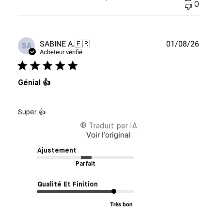
0
Date
SABINE A.
🇫🇷
01/08/26
SA
de
Acheteur vérifié
publi
Génial 👍
Super 👍
Traduit par IA
Voir l'original
Ajustement
Parfait
Qualité Et Finition
Très bon