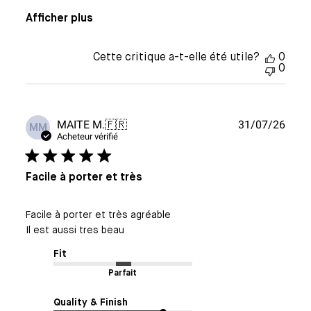
Afficher plus
Cette critique a-t-elle été utile?
0
0
Date
MAITE M.
🇫🇷
31/07/26
MM
de
Acheteur vérifié
publi
Facile à porter et très
Facile à porter et très agréable
Il est aussi tres beau
Fit
Parfait
Quality & Finish