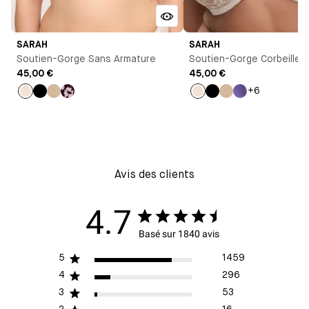
SARAH
SARAH
Soutien-Gorge Sans Armature
Soutien-Gorge Corbeille
45,00 €
45,00 €
+6
Milk
Noir
Beige
Imprimé
Milk
Noir
Beige
Violet
clair
Avis des clients
4.7
Basé sur 1840 avis
5
1459
4
296
3
53