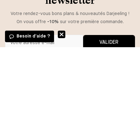
newsletter
Votre rendez-vous bons plans & nouveautés Darjeeling !
On vous offre
-10%
sur votre première commande.
Besoin d'aide ?
VALIDER
GUIDE DES TAILLES
Vous pouvez vous désinscrire à tout moment.
*En m'inscrivant, j'autorise l'utilisation de pixels et liens de suivi pour
mesurer la délivrabilité et la performance des communications, et
TAILLE
recevoir des contenus personnalisés. Pour plus d'informations,
consultez notre politique de confidentialité.
85A
85B
85C
85D
90A
90B
90C
90D
95B
95C
95D
BESOIN D'AIDE ?
AJOUTER
MA COMMANDE
DARJEELING