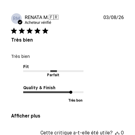
Date
RENATA M.
🇫🇷
03/08/26
RM
de
Acheteur vérifié
publi
Très bien
Très bien
Fit
Parfait
Quality & Finish
Très bon
Afficher plus
Cette critique a-t-elle été utile?
0