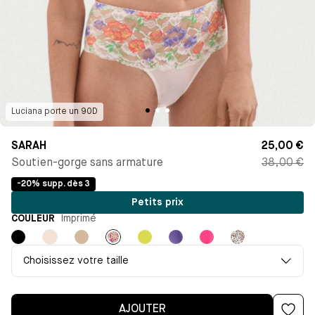
Luciana
porte un
90D
SARAH
25,00 €
Soutien-gorge sans armature
38,00 €
-20% supp. dès 3
Petits prix
COULEUR
Imprimé
Noir
Milk
Beige
Imprimé
Jaune
Violet
Rose
Imprimé
clair
Choisissez votre taille
AJOUTER