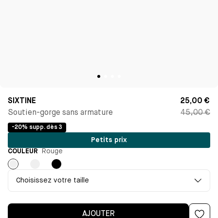
SIXTINE
25,00 €
Soutien-gorge sans armature
45,00 €
-20% supp. dès 3
Petits prix
COULEUR
Rouge
Rouge
Rouge
Noir
coquelicot
Choisissez votre taille
AJOUTER