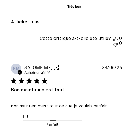
Très bon
Afficher plus
Cette critique a-t-elle été utile?
0
0
Date
SALOME M.
🇫🇷
23/06/26
SM
de
Acheteur vérifié
publi
Bon maintien c’est tout
Bon maintien c’est tout ce que je voulais parfait
Fit
Parfait