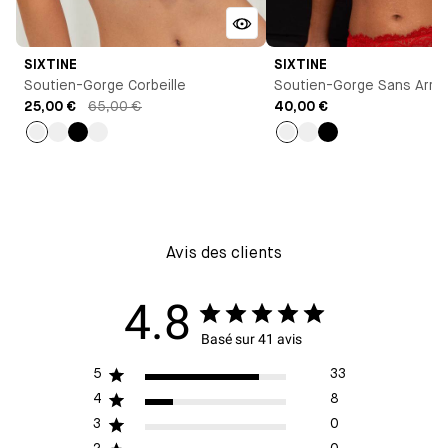
SIXTINE
SIXTINE
Soutien-Gorge Corbeille
Soutien-Gorge Sans Arma
25,00 €
65,00 €
40,00 €
Rouge
Noir
Noir
Rouge
Rouge
Rouge
Noir
coquelicot
coquelicot
Avis des clients
4.8
Basé sur 41 avis
5
33
4
8
3
0