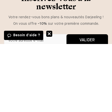
newsletter
Votre rendez-vous bons plans & nouveautés Darjeeling !
On vous offre
-10%
sur votre première commande.
Besoin d'aide ?
VALIDER
GUIDE DES TAILLES
Vous pouvez vous désinscrire à tout moment.
*En m'inscrivant, j'autorise l'utilisation de pixels et liens de suivi pour
mesurer la délivrabilité et la performance des communications, et
TAILLE
recevoir des contenus personnalisés. Pour plus d'informations,
consultez notre politique de confidentialité.
S
M
L
AJOUTER
BESOIN D'AIDE ?
MA COMMANDE