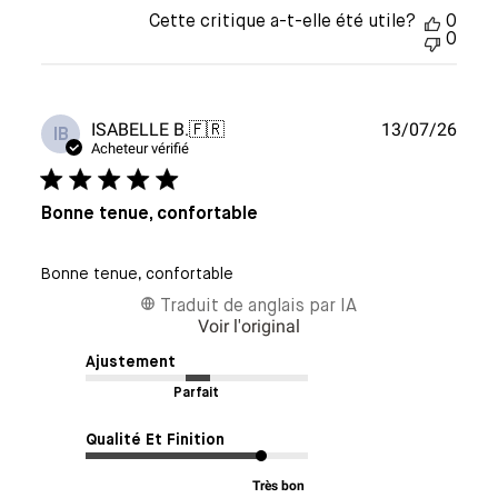
Cette critique a-t-elle été utile?
0
0
Date
ISABELLE B.
🇫🇷
13/07/26
IB
de
Acheteur vérifié
publi
Bonne tenue, confortable
Bonne tenue, confortable
Traduit de anglais par IA
Voir l'original
Ajustement
Parfait
Qualité Et Finition
Très bon