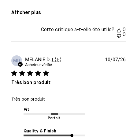
Afficher plus
Cette critique a-t-elle été utile?
0
0
Date
MELANIE D.
🇫🇷
10/07/26
MD
de
Acheteur vérifié
publi
Très bon produit
Très bon produit
Fit
Parfait
Quality & Finish