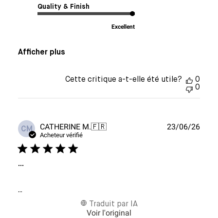
Quality & Finish
Excellent
Afficher plus
Cette critique a-t-elle été utile?
0
0
Date
CATHERINE M.
🇫🇷
23/06/26
CM
de
Acheteur vérifié
publi
...
...
Traduit par IA
Voir l'original