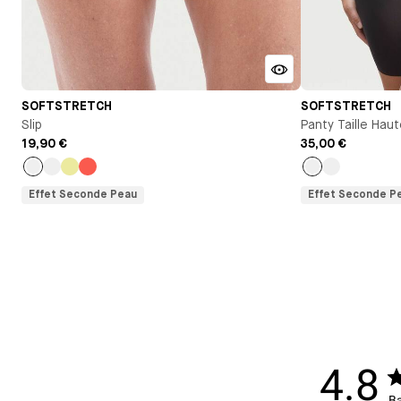
SOFTSTRETCH
SOFTSTRETCH
Slip
Panty Taille Hau
19,90 €
35,00 €
Noir
Nude
Citrus
Orange
Noir
Nude
Effet Seconde Peau
Effet Seconde P
4.8
Ba