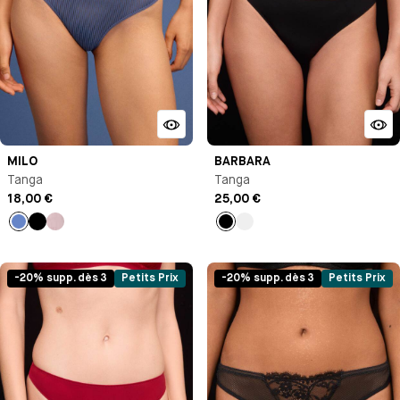
MILO
BARBARA
Tanga
Tanga
18,00 €
25,00 €
Bleu
Noir
Bleu
Noir
Rouge
Antoinette
-20% supp. dès 3
Petits Prix
-20% supp. dès 3
Petits Prix