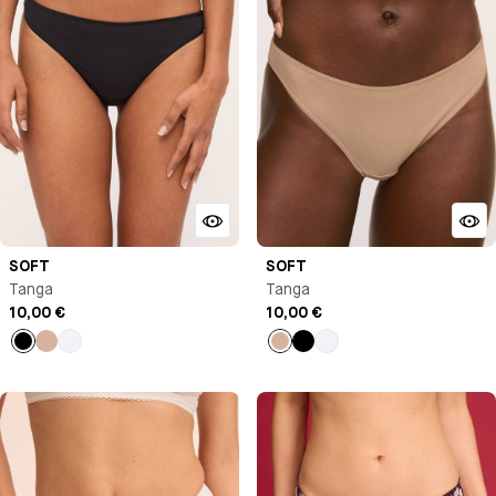
SOFT
SOFT
Tanga
Tanga
10,00 €
10,00 €
Noir
Nude
Blanc
Nude
Noir
Blanc