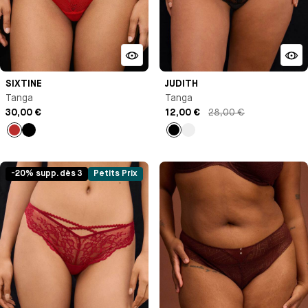
SIXTINE
JUDITH
Tanga
Tanga
30,00 €
12,00 €
28,00 €
Rouge
Noir
Noir
Rouge
coquelicot
-20% supp. dès 3
Petits Prix