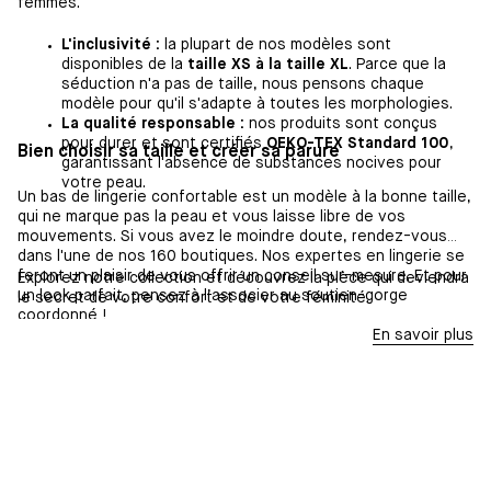
femmes.
L'inclusivité :
la plupart de nos modèles sont
disponibles de la
taille XS à la taille XL
. Parce que la
séduction n'a pas de taille, nous pensons chaque
modèle pour qu'il s'adapte à toutes les morphologies.
La qualité responsable :
nos produits sont conçus
pour durer et sont certifiés
OEKO-TEX Standard 100
,
Bien choisir sa taille et créer sa parure
garantissant l'absence de substances nocives pour
votre peau.
Un bas de lingerie confortable est un modèle à la bonne taille,
qui ne marque pas la peau et vous laisse libre de vos
mouvements. Si vous avez le moindre doute, rendez-vous
dans l'une de nos 160 boutiques. Nos expertes en lingerie se
feront un plaisir de vous offrir un conseil sur-mesure. Et pour
Explorez notre collection et découvrez la pièce qui deviendra
un look parfait, pensez à l’associer au soutien-gorge
le secret de votre confort et de votre féminité.
coordonné !
En savoir plus