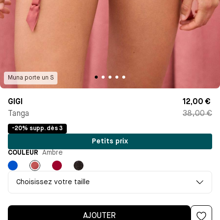
Muna
porte un
S
GIGI
12,00 €
Tanga
38,00 €
-20% supp. dès 3
Petits prix
COULEUR
Ambre
Bleu
Ambre
Pomme
Noir
Klein
d'amour
Choisissez votre taille
AJOUTER