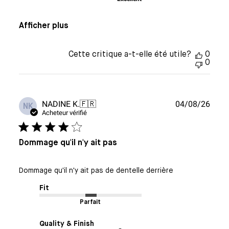
Afficher plus
Cette critique a-t-elle été utile?
0
0
Date
NADINE K.
🇫🇷
04/08/26
NK
de
Acheteur vérifié
publi
Dommage qu'il n'y ait pas
Dommage qu'il n'y ait pas de dentelle derrière
Fit
Parfait
Quality & Finish