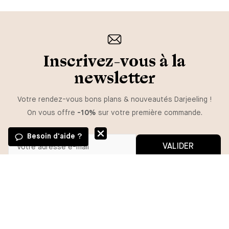
Inscrivez-vous à la
newsletter
Votre rendez-vous bons plans & nouveautés Darjeeling !
On vous offre
-10%
sur votre première commande.
Besoin d'aide ?
VALIDER
GUIDE DES TAILLES
Vous pouvez vous désinscrire à tout moment.
*En m'inscrivant, j'autorise l'utilisation de pixels et liens de suivi pour
mesurer la délivrabilité et la performance des communications, et
TAILLE
recevoir des contenus personnalisés. Pour plus d'informations,
consultez notre politique de confidentialité.
S
M
L
XL