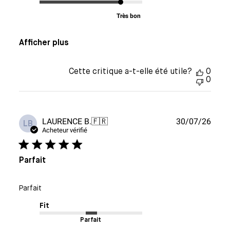
Très bon
Afficher plus
Cette critique a-t-elle été utile?
0
0
Date
LAURENCE B.
🇫🇷
30/07/26
LB
de
Acheteur vérifié
publi
Parfait
Parfait
Fit
Parfait