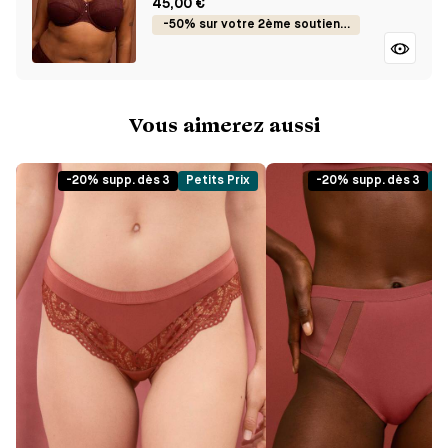
45,00 €
-50% sur votre 2ème soutien-gorge
Vous aimerez aussi
-20% supp. dès 3
Petits Prix
-20% supp. dès 3
Pe