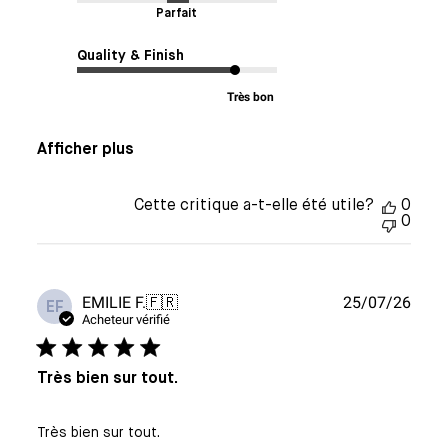
Parfait
Quality & Finish
Très bon
Afficher plus
Cette critique a-t-elle été utile?
0
0
Date
EMILIE F.
🇫🇷
25/07/26
EF
de
Acheteur vérifié
publi
Très bien sur tout.
Très bien sur tout.