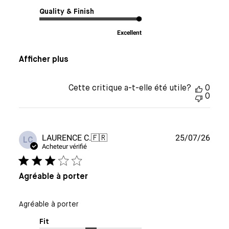
Quality & Finish
Excellent
Afficher plus
Cette critique a-t-elle été utile?
0
0
Date
LAURENCE C.
🇫🇷
25/07/26
LC
de
Acheteur vérifié
publi
Agréable à porter
Agréable à porter
Fit