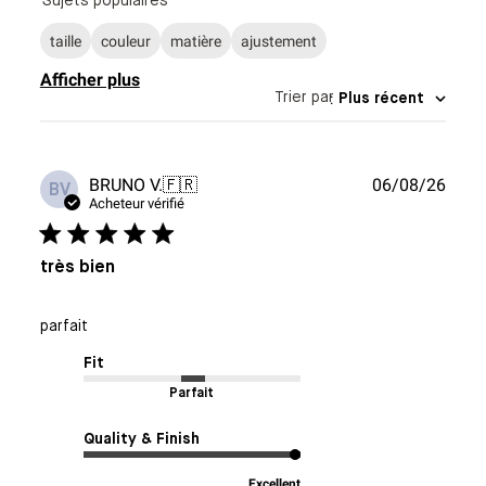
Sujets populaires
taille
couleur
matière
ajustement
Afficher plus
Trier par
:
Plus récent
Date
BRUNO V.
🇫🇷
06/08/26
BV
de
Acheteur vérifié
publi
très bien
parfait
Fit
Parfait
Quality & Finish
Excellent