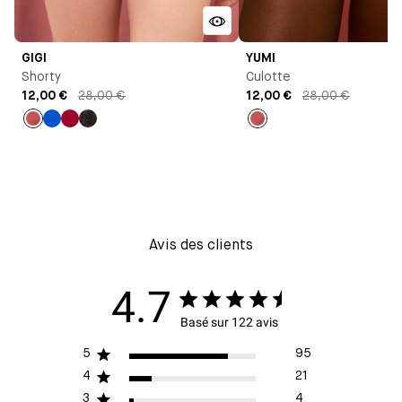
GIGI
YUMI
Shorty
Culotte
12,00 €
28,00 €
12,00 €
28,00 €
Ambre
Bleu
Pomme
Noir
Ambre
Klein
d'amour
Avis des clients
4.7
Basé sur 122 avis
5
95
4
21
3
4