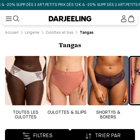
% SUPP. DÈS 3 ART.
PETITS PRIX DÈS 12€ & -20% SUPP. DÈS 3 ART.
PETITS PRIX DÈ
Mon
compt
Accueil
Lingerie
Culottes et bas
Tangas
Tangas
TOUTES LES
CULOTTES & SLIPS
SHORTYS &
CULOTTES
BOXERS
FILTRES
TRIER PAR