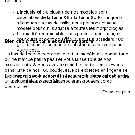
femmes.
L'inclusivité :
la plupart de nos modèles sont
disponibles de la
taille XS à la taille XL
. Parce que la
séduction n'a pas de taille, nous pensons chaque
modèle pour qu'il s'adapte à toutes les morphologies.
La qualité responsable :
nos produits sont conçus
pour durer et sont certifiés
OEKO-TEX Standard 100
,
Bien choisir sa taille et créer sa parure
garantissant l'absence de substances nocives pour
votre peau.
Un bas de lingerie confortable est un modèle à la bonne taille,
qui ne marque pas la peau et vous laisse libre de vos
mouvements. Si vous avez le moindre doute, rendez-vous
dans l'une de nos 160 boutiques. Nos expertes en lingerie se
feront un plaisir de vous offrir un conseil sur-mesure. Et pour
Explorez notre collection et découvrez la pièce qui deviendra
un look parfait, pensez à l’associer au soutien-gorge
le secret de votre confort et de votre féminité.
coordonné !
En savoir plus