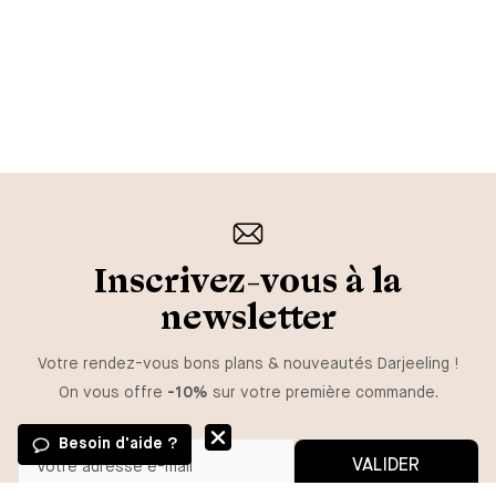
Inscrivez-vous à la
newsletter
Votre rendez-vous bons plans & nouveautés Darjeeling !
On vous offre
-10%
sur votre première commande.
Besoin d'aide ?
VALIDER