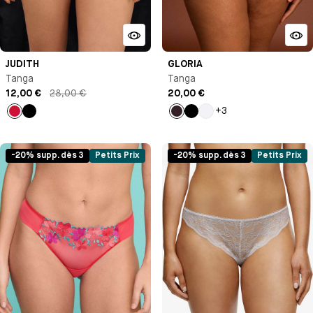
JUDITH
GLORIA
Tanga
Tanga
12,00 €
28,00 €
20,00 €
+3
Rouge
Noir
Marron
Noir
Blanc
-20% supp. dès 3
Petits Prix
-20% supp. dès 3
Petits Prix