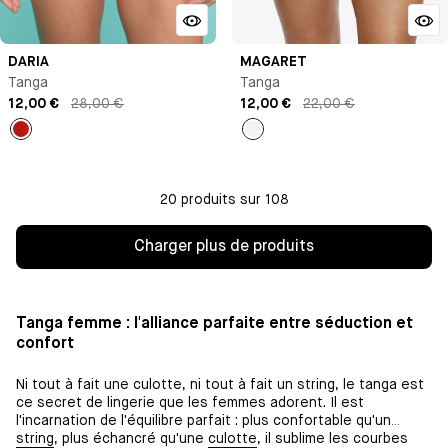
DARIA
MAGARET
Tanga
Tanga
12,00 €
28,00 €
12,00 €
22,00 €
Rouge
Blanc
20 produits sur 108
Charger plus de produits
Tanga femme : l'alliance parfaite entre séduction et
confort
Ni tout à fait une culotte, ni tout à fait un string, le tanga est
ce secret de lingerie que les femmes adorent. Il est
l'incarnation de l'équilibre parfait : plus confortable qu'un
string
, plus échancré qu'une
culotte
, il sublime les courbes