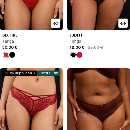
SIXTINE
JUDITH
Tanga
Tanga
30,00 €
12,00 €
28,00 €
Rouge
Noir
Noir
Rouge
coquelicot
-20% supp. dès 3
Petits Prix