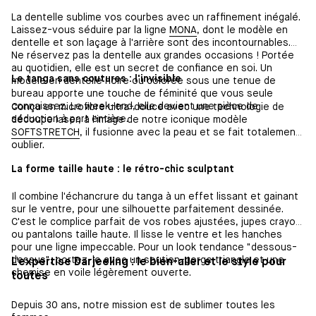
La dentelle sublime vos courbes avec un raffinement inégalé.
Laissez-vous séduire par la ligne
MONA
, dont le modèle en
dentelle et son laçage à l'arrière sont des incontournables.
Ne réservez pas la dentelle aux grandes occasions ! Portée
au quotidien, elle est un secret de confiance en soi. Un
Le tanga sans coutures : l'invisible
modèle en dentelle noire ou colorée sous une tenue de
bureau apporte une touche de féminité que vous seule
connaissez. Le week-end, elle devient une pièce de
Conçu en microfibre ultra-douce avec une technologie de
séduction à part entière.
découpe laser, à l'image de notre iconique modèle
SOFTSTRETCH
, il fusionne avec la peau et se fait totalement
oublier.
La forme taille haute : le rétro-chic sculptant
Il combine l'échancrure du tanga à un effet lissant et gainant
sur le ventre, pour une silhouette parfaitement dessinée.
C'est le complice parfait de vos robes ajustées, jupes crayon
ou pantalons taille haute. Il lisse le ventre et les hanches
pour une ligne impeccable. Pour un look tendance "dessous-
dessus", portez-le avec un soutien-gorge triangle et une
L'expertise Darjeeling : le bien-aller et le style pour
chemise en voile légèrement ouverte.
toutes
Depuis 30 ans, notre mission est de sublimer toutes les