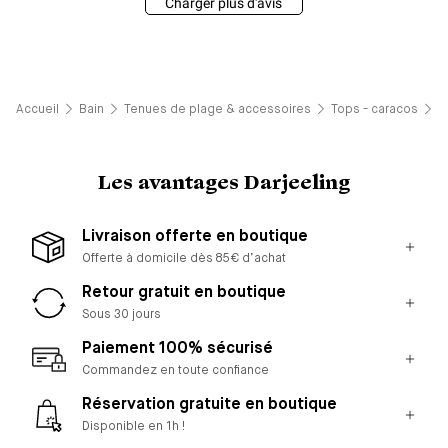
Charger plus d'avis
Accueil
Bain
Tenues de plage & accessoires
Tops - caracos
P
Les avantages Darjeeling
Livraison offerte en boutique
Offerte à domicile dès 85€ d’achat
Retour gratuit en boutique
Sous 30 jours
Paiement 100% sécurisé
Commandez en toute confiance
Réservation gratuite en boutique
Disponible en 1h !