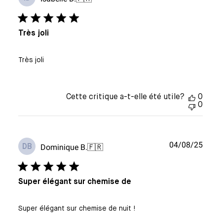
de
publi
Très joli
Très joli
Cette critique a-t-elle été utile?
0
0
Date
04/08/25
Dominique B.
🇫🇷
DB
de
publi
Super élégant sur chemise de
Super élégant sur chemise de nuit !