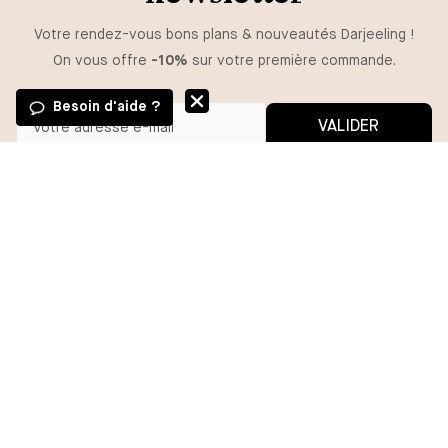
Votre rendez-vous bons plans & nouveautés Darjeeling !
On vous offre
-10%
sur votre première commande.
Besoin d'aide ?
VALIDER
GUIDE DES TAILLES
Vous pouvez vous désinscrire à tout moment.
*En m'inscrivant, j'autorise l'utilisation de pixels et liens de suivi pour
mesurer la délivrabilité et la performance des communications, et
TAILLE
recevoir des contenus personnalisés. Pour plus d'informations,
consultez notre politique de confidentialité.
XS/S
M/L
AJOUTER
BESOIN D'AIDE ?
MA COMMANDE
DARJEELING