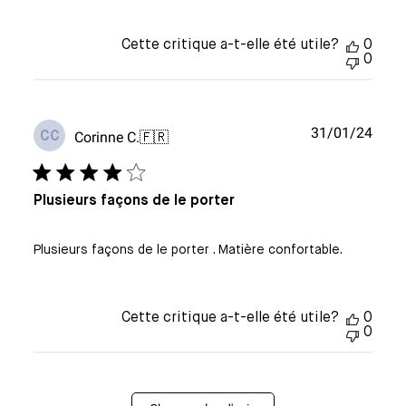
Cette critique a-t-elle été utile?
0
0
Date
31/01/24
Corinne C.
🇫🇷
CC
de
publi
Plusieurs façons de le porter
Plusieurs façons de le porter . Matière confortable.
Cette critique a-t-elle été utile?
0
0