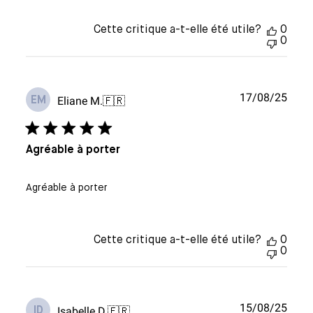
Cette critique a-t-elle été utile?
0
0
Date
17/08/25
Eliane M.
🇫🇷
EM
de
publi
Agréable à porter
Agréable à porter
Cette critique a-t-elle été utile?
0
0
Date
15/08/25
Isabelle D.
🇫🇷
ID