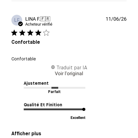
Date
LINA F.
🇫🇷
11/06/26
LF
de
Acheteur vérifié
publi
Confortable
Confortable
Traduit par IA
Voir l'original
Ajustement
Parfait
Qualité Et Finition
Excellent
Afficher plus