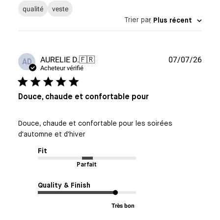
qualité
veste
Trier par
:
Plus récent
Date
AURELIE D.
🇫🇷
07/07/26
AD
de
Acheteur vérifié
publi
Douce, chaude et confortable pour
Douce, chaude et confortable pour les soirées
d'automne et d'hiver
Fit
Parfait
Quality & Finish
Très bon