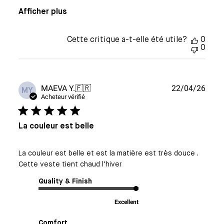
Afficher plus
Cette critique a-t-elle été utile?
0
0
Date
MAEVA Y.
🇫🇷
22/04/26
MY
de
Acheteur vérifié
publi
La couleur est belle
La couleur est belle et est la matière est très douce .
Cette veste tient chaud l’hiver
Quality & Finish
Excellent
Comfort