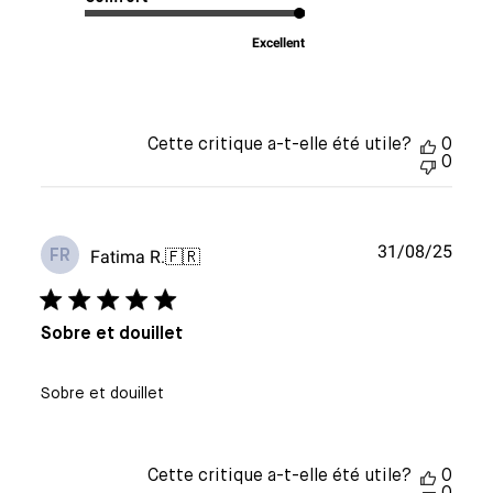
Excellent
Cette critique a-t-elle été utile?
0
0
Date
31/08/25
Fatima R.
🇫🇷
FR
de
publi
Sobre et douillet
Sobre et douillet
Cette critique a-t-elle été utile?
0