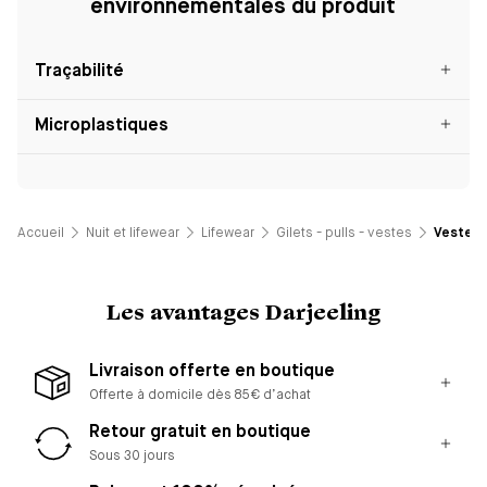
environnementales du produit
Traçabilité
Microplastiques
Accueil
Nuit et lifewear
Lifewear
Gilets - pulls - vestes
Veste p
Les avantages Darjeeling
Livraison offerte en boutique
Offerte à domicile dès 85€ d’achat
Retour gratuit en boutique
Sous 30 jours