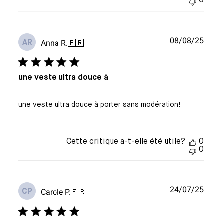
0
Date
08/08/25
Anna R.
🇫🇷
AR
de
publi
une veste ultra douce à
une veste ultra douce à porter sans modération!
Cette critique a-t-elle été utile?
0
0
Date
24/07/25
Carole P.
🇫🇷
CP
de
publi