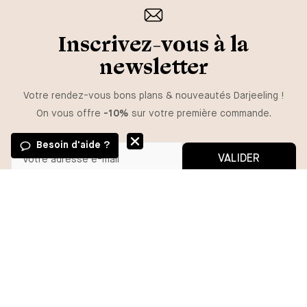
Inscrivez-vous à la
newsletter
Votre rendez-vous bons plans & nouveautés Darjeeling !
On vous offre
-10%
sur votre première commande.
Besoin d'aide ?
VALIDER
GUIDE DES TAILLES
Vous pouvez vous désinscrire à tout moment.
*En m'inscrivant, j'autorise l'utilisation de pixels et liens de suivi pour
mesurer la délivrabilité et la performance des communications, et
TAILLE
recevoir des contenus personnalisés. Pour plus d'informations,
consultez notre politique de confidentialité.
XS
S
M
L
XL
AJOUTER
BESOIN D'AIDE ?