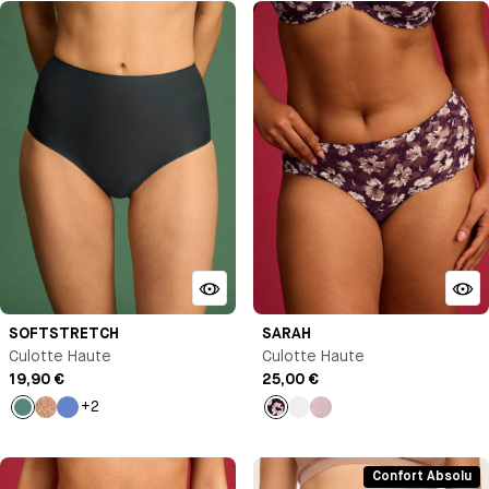
SOFTSTRETCH
SARAH
Culotte Haute
Culotte Haute
19,90 €
25,00 €
+2
Vert
Imprimé
Bleu
Imprimé
Jaune
Bleu
Antoinette
Confort Absolu