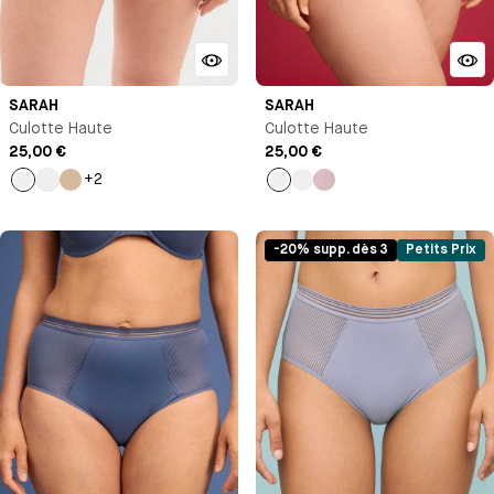
SARAH
SARAH
Culotte Haute
Culotte Haute
25,00 €
25,00 €
+2
Noir
Milk
Beige
Lie
Jaune
Bleu
de
vin
-20% supp. dès 3
Petits Prix