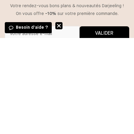
Votre rendez-vous bons plans & nouveautés Darjeeling !
On vous offre
-10%
sur votre première commande.
Besoin d'aide ?
VALIDER
Vous pouvez vous désinscrire à tout moment.
*En m'inscrivant, j'autorise l'utilisation de pixels et liens de suivi pour
mesurer la délivrabilité et la performance des communications, et
recevoir des contenus personnalisés. Pour plus d'informations,
consultez notre politique de confidentialité.
BESOIN D'AIDE ?
MA COMMANDE
DARJEELING