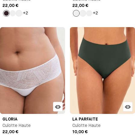
22,00 €
22,00 €
+2
+2
Marron
Noir
Blanc
Noir
Blanc
Violet
clair
GLORIA
LA PARFAITE
Culotte Haute
Culotte Haute
22,00 €
10,00 €