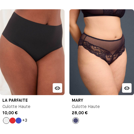
Rose
Rouge
Noir
Talc
Rouge
Noir
LA PARFAITE
MARY
Culotte Haute
Culotte Haute
10,00 €
28,00 €
+3
Noir
Rouge
Bleu
Bleu
nuit