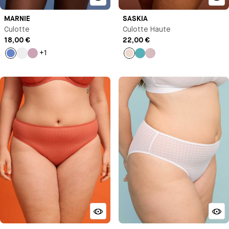
MARNIE
SASKIA
Culotte
Culotte Haute
18,00 €
22,00 €
+1
Bleu
Milk
Rose
Rose
Bleu
Bleu
Antoinette
paon