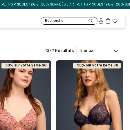
PRIX DÈS 12€ & -20% SUPP. DÈS 3 ART.
PETITS PRIX DÈS 12€ & -20% SUPP. DÈS 3
Mon
Recherche
compte
Ma
liste
de
souhaits
1372 Résultats
Trier par
-50% sur votre 2ème SG
-50% sur votre 2ème SG