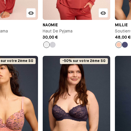
NAOMIE
MILLIE
jama
Haut De Pyjama
Soutien
30,00 €
48,00 €
Orange
Gris
Pêche
Ble
chiné
nui
sur votre 2ème SG
-50% sur votre 2ème SG