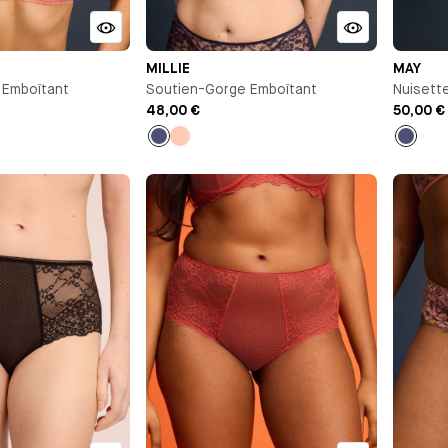
MILLIE
MAY
 Emboîtant
Soutien-Gorge Emboîtant
Nuisett
48,00 €
50,00 €
Bleu
Pêche
Bleu
nuit
nuit