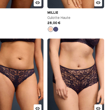
MILLIE
Culotte Haute
28,00 €
u
Pêche
Bleu
t
nuit