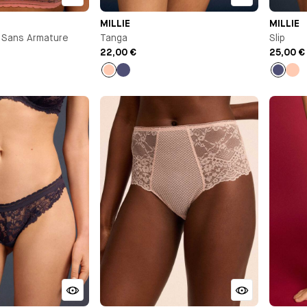
MILLIE
MILLIE
 Sans Armature
Tanga
Slip
22,00 €
25,00 €
Pêche
Bleu
Bleu
Pê
nuit
nuit