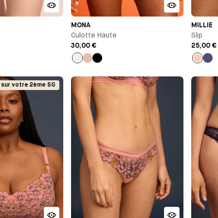
MONA
MILLIE
Culotte Haute
Slip
30,00 €
25,00 €
Orange
Beige
Noir
Pêche
Ble
nui
sur votre 2ème SG