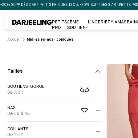
PP. DÈS 3 ART.
PETITS PRIX DÈS 12€ & -20% SUPP. DÈS 3 ART.
PETITS PRIX DÈS 12
PETITS
2ÈME
LINGERIE
PYJAMAS
BAIN
PRIX
SOUTIEN-
GORGE À
-50%
Accueil
Mid-sales-nos-iconiques
Tailles
SOUTIENS-GORGE
De A à H
BAS
De 36 à 48
COLLANTS
De 1 à 4