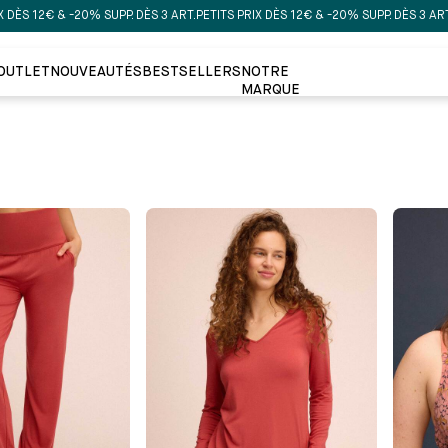
€ & -20% SUPP. DÈS 3 ART.
PETITS PRIX DÈS 12€ & -20% SUPP. DÈS 3 ART.
PETITS 
OUTLET
NOUVEAUTÉS
BESTSELLERS
NOTRE
MARQUE