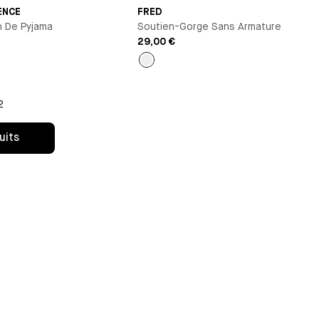
ENCE
FRED
n De Pyjama
Soutien-Gorge Sans Armature
29,00 €
é
Thé
épicé
2
uits