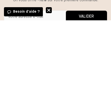
On vous offre
-10%
sur votre première commande.
Besoin d'aide ?
VALIDER
Vous pouvez vous désinscrire à tout moment.
*En m'inscrivant, j'autorise l'utilisation de pixels et liens de suivi pour
mesurer la délivrabilité et la performance des communications, et
recevoir des contenus personnalisés. Pour plus d'informations,
consultez notre politique de confidentialité.
BESOIN D'AIDE ?
MA COMMANDE
DARJEELING
GROUPE CHANTELLE