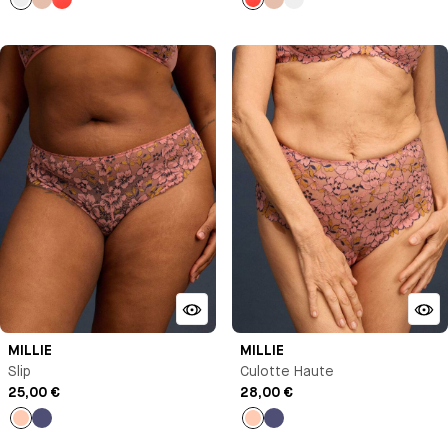
Noir
Beige
Orange
Orange
Beige
Noir
MILLIE
MILLIE
Slip
Culotte Haute
25,00 €
28,00 €
Pêche
Bleu
Pêche
Bleu
nuit
nuit