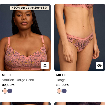
-50% sur votre 2ème SG
MILLIE
MILLIE
Soutien-Gorge Sans
Tanga
Armature
48,00 €
22,00 €
Pêche
Bleu
Pêche
Bleu
nuit
nuit