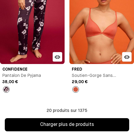
CONFIDENCE
FRED
Pantalon De Pyjama
Soutien-Gorge Sans
38,00 €
Armature
29,00 €
Imprimé
Thé
épicé
20 produits sur 1375
Charger plus de produits