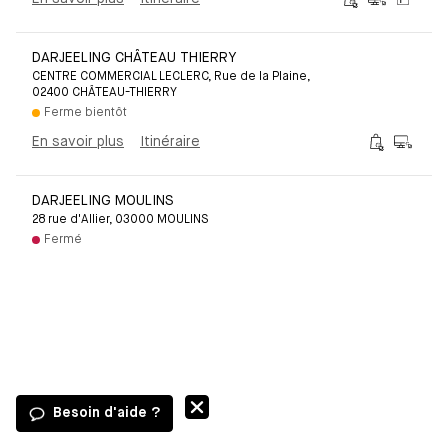
DARJEELING CHÂTEAU THIERRY
CENTRE COMMERCIAL LECLERC, Rue de la Plaine,
02400 CHÂTEAU-THIERRY
Ferme bientôt
En savoir plus
Itinéraire
DARJEELING MOULINS
28 rue d'Allier, 03000 MOULINS
Fermé
En savoir plus
Itinéraire
DARJEELING VICHY
25 rue de l'Hôtel des Postes, 03200 Vichy
Fermé
En savoir plus
Itinéraire
Besoin d'aide ?