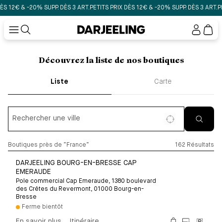
ÈS 12€ & -20% SUPP. DÈS 3 ART.
PETITS PRIX DÈS 12€ & -20% SUPP. DÈS 3 ART.
P
Mon
compt
Découvrez la liste de nos boutiques
Liste
Carte
Rechercher une ville
Boutiques près de ”France”
162 Résultats
DARJEELING BOURG-EN-BRESSE CAP
EMERAUDE
Pole commercial Cap Emeraude, 1380 boulevard
des Crêtes du Revermont, 01000 Bourg-en-
Bresse
Ferme bientôt
En savoir plus
Itinéraire