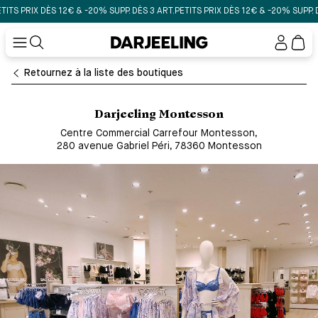
 PRIX DÈS 12€ & -20% SUPP. DÈS 3 ART.
PETITS PRIX DÈS 12€ & -20% SUPP. DÈS 
Mon
compt
Retournez à la liste des boutiques
Darjeeling Montesson
Centre Commercial Carrefour Montesson
,
280 avenue Gabriel Péri, 78360 Montesson