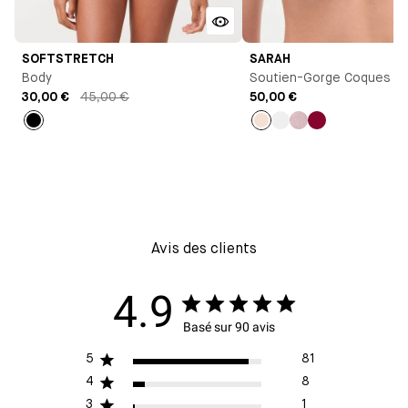
SOFTSTRETCH
SARAH
Body
Soutien-Gorge Coques
30,00 €
45,00 €
50,00 €
Noir
Milk
Noir
Bleu
Lie
de
vin
Avis des clients
4.9
Basé sur 90 avis
5
81
4
8
3
1