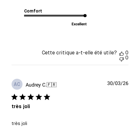
Comfort
Excellent
Cette critique a-t-elle été utile?
0
0
Date
30/03/26
Audrey C.
🇫🇷
AC
de
publi
très joli
très joli