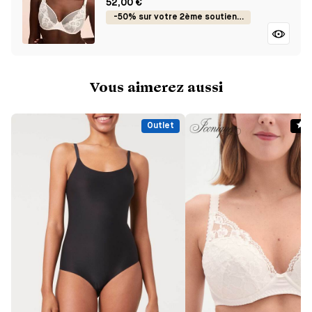
52,00 €
-50% sur votre 2ème soutien-gorge
Vous aimerez aussi
Outlet
B