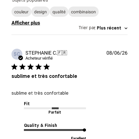
Sujets populaires
couleur
design
qualité
combinaison
Afficher plus
Trier par
:
Plus récent
Date
STEPHANIE C.
🇫🇷
08/06/26
SC
de
Acheteur vérifié
publi
sublime et très confortable
sublime et très confortable
Fit
Parfait
Quality & Finish
Excellent