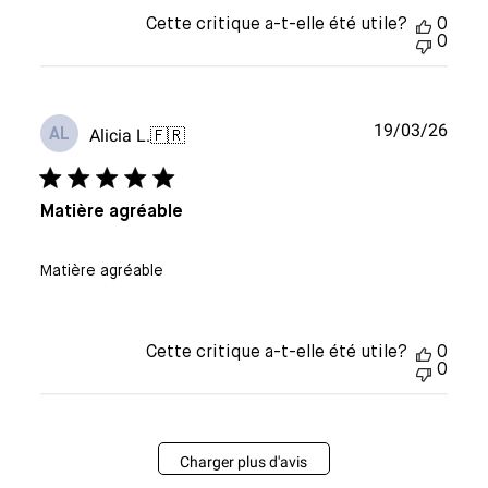
Cette critique a-t-elle été utile?
0
0
Date
19/03/26
Alicia L.
🇫🇷
AL
de
publi
Matière agréable
Matière agréable
Cette critique a-t-elle été utile?
0
0
Charger plus d'avis