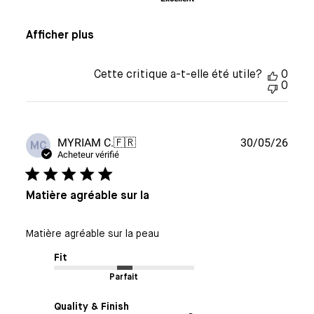
Afficher plus
Cette critique a-t-elle été utile?
0
0
Date
MYRIAM C.
🇫🇷
30/05/26
MC
de
Acheteur vérifié
publi
Matière agréable sur la
Matière agréable sur la peau
Fit
Parfait
Quality & Finish