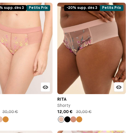
% supp. dès 3
Petits Prix
-20% supp. dès 3
Petits Prix
RITA
Shorty
30,00 €
12,00 €
30,00 €
r
Beige
Ocre
Beige
Noir
Vieux
Ocre
rose