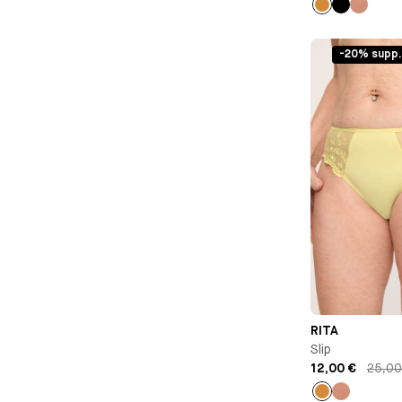
Ocre
Noir
Vieux
rose
-20% supp.
RITA
Slip
12,00 €
25,00