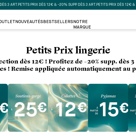
ITS PRIX DÈS 12€ & -20% SUPP. DÈS 3 ART.
PETITS PRIX DÈS 12€ & -20% SUPP. DÈ
OUTLET
NOUVEAUTÉS
BESTSELLERS
NOTRE
MARQUE
Petits Prix lingerie
ction dès 12€ ! Profitez de -20% supp. dès 3 
les ! Remise appliquée automatiquement au p