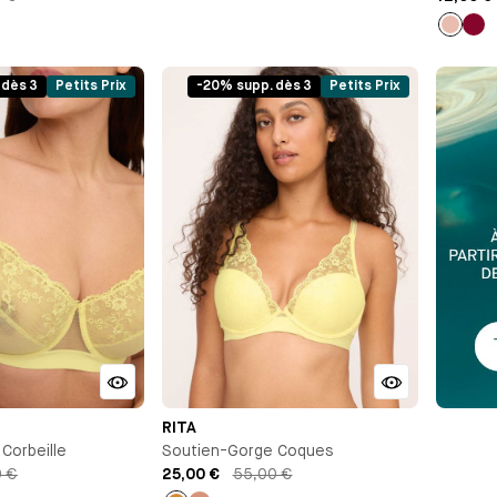
Rose
Lie
clair
de
vin
 dès 3
Petits Prix
-20% supp. dès 3
Petits Prix
RITA
Corbeille
Soutien-Gorge Coques
0 €
25,00 €
55,00 €