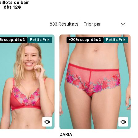
illots de bain
dès 12€
833 Résultats
Trier par
% supp. dès 3
Petits Prix
-20% supp. dès 3
Petits Prix
DARIA