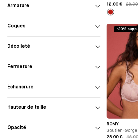
12,00 €
28,00
Armature
Rouge
Coques
-20% supp.
Décolleté
Fermeture
Échancrure
Hauteur de taille
ROMY
Opacité
Soutien-Gorge
25,00 €
45,0