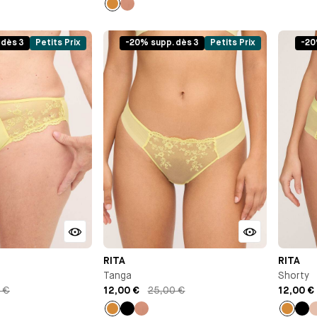
Ocre
Vieux
rose
 dès 3
Petits Prix
-20% supp. dès 3
Petits Prix
-20
RITA
RITA
Tanga
Shorty
 €
12,00 €
25,00 €
12,00 €