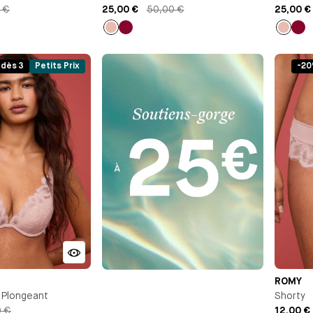
 €
25,00 €
50,00 €
25,00 €
Rose
Lie
Rose
Lie
clair
de
clair
de
vin
vin
 dès 3
Petits Prix
-20
ROMY
 Plongeant
Shorty
0 €
12,00 €