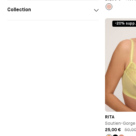
Collection
Rose
clair
-20% supp.
RITA
Soutien-Gorge 
25,00 €
50,0