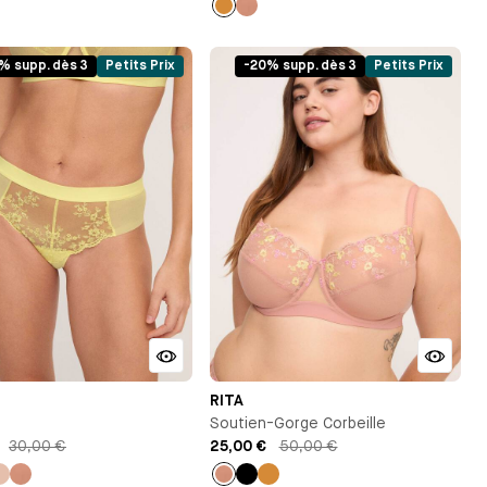
Ocre
Vieux
rose
% supp. dès 3
Petits Prix
-20% supp. dès 3
Petits Prix
RITA
Soutien-Gorge Corbeille
30,00 €
25,00 €
50,00 €