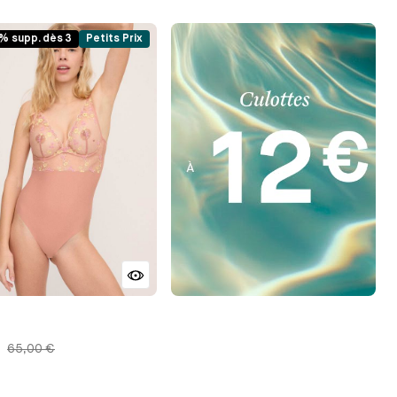
r
Beige
Vieux
Vieux
Noir
Ocre
rose
rose
% supp. dès 3
Petits Prix
65,00 €