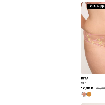
-20% supp.
RITA
Slip
12,00 €
25,00
Vieux
Ocre
rose