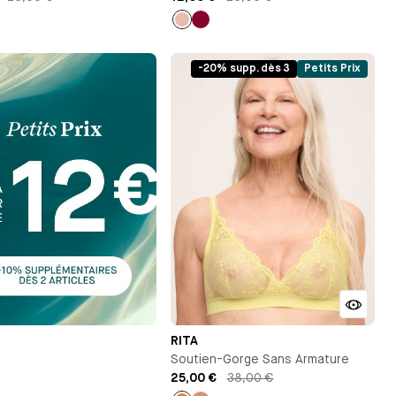
Rose
Lie
clair
de
vin
-20% supp. dès 3
Petits Prix
RITA
Soutien-Gorge Sans Armature
25,00 €
38,00 €