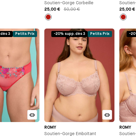
Soutien-Gorge Corbeille
Soutien
25,00 €
50,00 €
25,00 €
Rouge
Rouge
 dès 3
Petits Prix
-20% supp. dès 3
Petits Prix
-20
ROMY
ROMY
Soutien-Gorge Emboîtant
Soutien