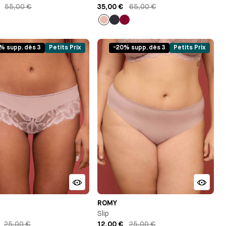
55,00 €
35,00 €
65,00 €
Rose
Bleu
Lie
clair
infini
de
vin
% supp. dès 3
Petits Prix
-20% supp. dès 3
Petits Prix
ROMY
Slip
25,00 €
12,00 €
25,00 €