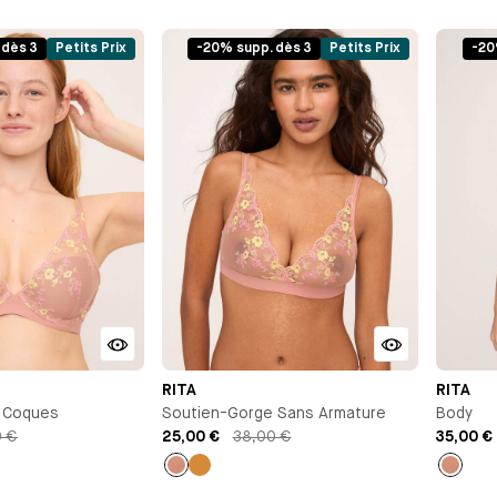
Ocre
Noir
Vieux
Ocre
Noi
rose
 dès 3
Petits Prix
-20% supp. dès 3
Petits Prix
-20
RITA
RITA
 Coques
Soutien-Gorge Sans Armature
Body
0 €
25,00 €
38,00 €
35,00 €
Vieux
Ocre
Vieux
rose
rose