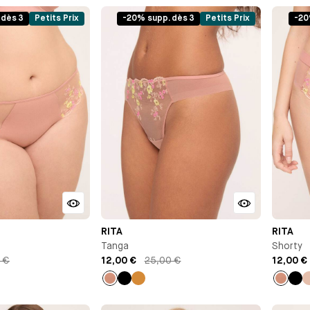
 dès 3
Petits Prix
-20% supp. dès 3
Petits Prix
-20
RITA
RITA
Tanga
Shorty
 €
12,00 €
25,00 €
12,00 €
Vieux
Noir
Ocre
Vieux
Noi
rose
rose