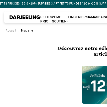
S 12€ & -20% SUPP. DÈS 3 ART.
PETITS PRIX DÈS 12€ & -20% SUPP. DÈS 3 ART.
PET
PETITS
2ÈME
LINGERIE
PYJAMAS
BAIN
PRIX
SOUTIEN-
GORGE À
-50%
Accueil
Braderie
Découvrez notre séle
artic