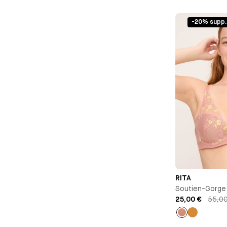
Ocre
Vieux
rose
-20% supp.
RITA
Soutien-Gorge
25,00 €
55,0
Vieux
Ocre
rose