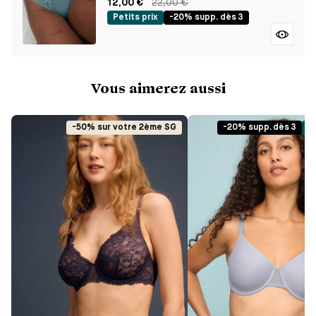
12,00 €
22,00 €
Petits prix
-20% supp. dès 3
Vous aimerez aussi
-50% sur votre 2ème SG
-20% supp. dès 3
Pe