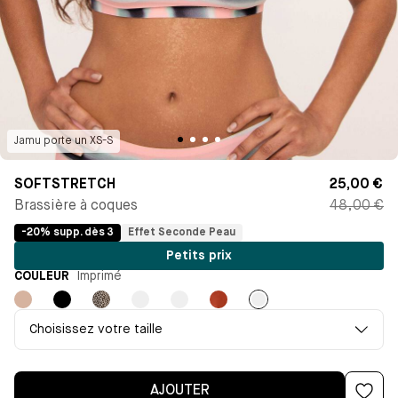
Jamu
porte un
XS-S
SOFTSTRETCH
25,00 €
Brassière à coques
48,00 €
-20% supp. dès 3
Effet Seconde Peau
Petits prix
COULEUR
Imprimé
Nude
Noir
Léopard
Violet
Marron
Ecureuil
Imprimé
clair
Choisissez votre taille
AJOUTER