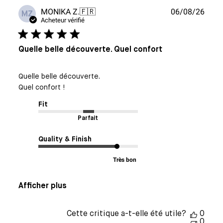
Date
MONIKA Z.
🇫🇷
06/08/26
MZ
de
Acheteur vérifié
publi
Quelle belle découverte. Quel confort
Quelle belle découverte.
Quel confort !
Fit
Parfait
Quality & Finish
Très bon
Afficher plus
Cette critique a-t-elle été utile?
0
0