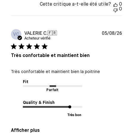
Cette critique a-t-elle été utile?
0
0
Date
VALERIE C.
🇫🇷
05/08/26
VC
de
Acheteur vérifié
publi
Très confortable et maintient bien
Très confortable et maintient bien la poitrine
Fit
Parfait
Quality & Finish
Très bon
Afficher plus