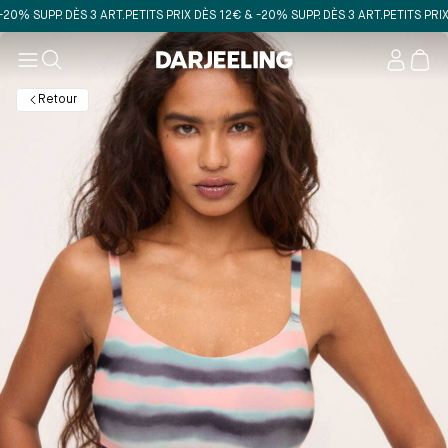
 SUPP. DÈS 3 ART.
PETITS PRIX DÈS 12€ & -20% SUPP. DÈS 3 ART.
PETITS PRIX DÈS
Mon
compt
Retour