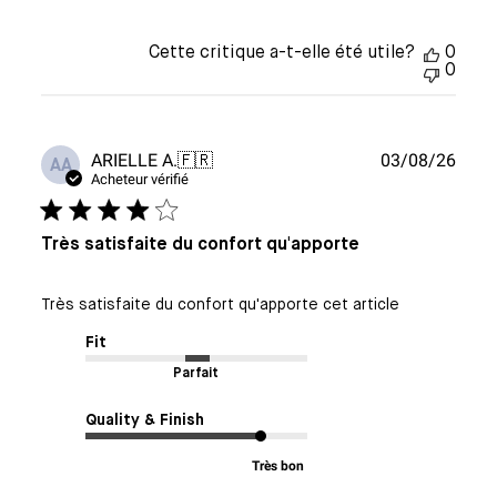
Cette critique a-t-elle été utile?
0
0
Date
ARIELLE A.
🇫🇷
03/08/26
AA
de
Acheteur vérifié
publi
Très satisfaite du confort qu'apporte
Très satisfaite du confort qu'apporte cet article
Fit
Parfait
Quality & Finish
Très bon