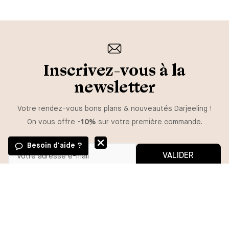
Inscrivez-vous à la
newsletter
Votre rendez-vous bons plans & nouveautés Darjeeling !
On vous offre
-10%
sur votre première commande.
Besoin d'aide ?
VALIDER
GUIDE DES TAILLES
Vous pouvez vous désinscrire à tout moment.
*En m'inscrivant, j'autorise l'utilisation de pixels et liens de suivi pour
mesurer la délivrabilité et la performance des communications, et
TAILLE
recevoir des contenus personnalisés. Pour plus d'informations,
consultez notre politique de confidentialité.
XS/S
M/L
1X2X