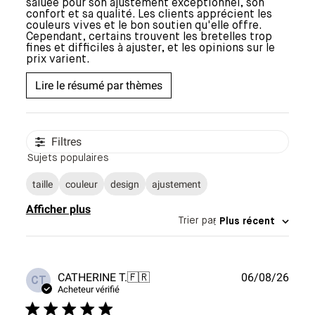
saluée pour son ajustement exceptionnel, son
confort et sa qualité. Les clients apprécient les
couleurs vives et le bon soutien qu'elle offre.
Cependant, certains trouvent les bretelles trop
fines et difficiles à ajuster, et les opinions sur le
prix varient.
Lire le résumé par thèmes
Filtres
Sujets populaires
taille
couleur
design
ajustement
Afficher plus
Trier par
:
Plus récent
Date
CATHERINE T.
🇫🇷
06/08/26
CT
de
Acheteur vérifié
publi