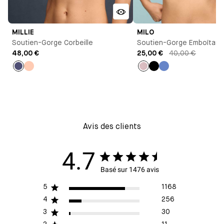
MILLIE
MILO
Soutien-Gorge Corbeille
Soutien-Gorge Emboîtant
48,00 €
25,00 €
40,00 €
Bleu
Pêche
Bleu
Noir
Bleu
nuit
Antoinette
Avis des clients
4.7
Basé sur 1476 avis
5
1168
4
256
3
30