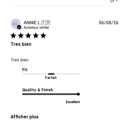
Date
ANNIE L.
🇫🇷
06/08/26
AL
de
Acheteur vérifié
publi
Tres bien
Tres bien
Fit
Parfait
Quality & Finish
Excellent
Afficher plus