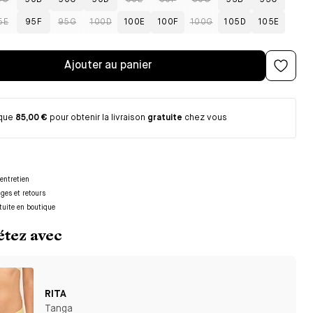
5G
90B
90C
90D
90E
90F
90G
95B
95C
5E
95F
95G
100D
100E
100F
100G
105D
105E
Ajouter au panier
 que
85,00 €
pour obtenir la livraison
gratuite
chez vous
entretien
nges et retours
tuite en boutique
tez avec
RITA
Tanga