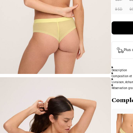
85F
8
95D
9
Plus
Description
Composition et 
Livraison, écha
Réservation gra
Complé