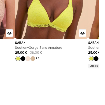
SARAH
SARAH
Soutien-Gorge Sans Armature
Soutien-Go
25,00 €
38,00 €
25,00 €
4
+4
Jaune
Noir
Milk
Beige
Jaune
Noir
Mil
Jusqu'au 