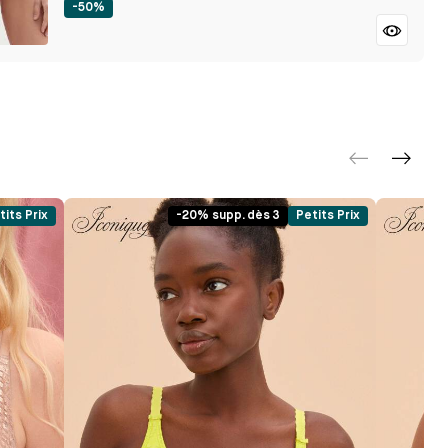
-50%
tits Prix
-20% supp. dès 3
Petits Prix