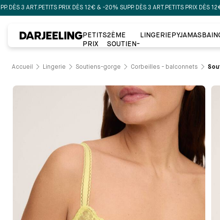
3 ART.
PETITS PRIX DÈS 12€ & -20% SUPP. DÈS 3 ART.
PETITS PRIX DÈS 12€ & -20
PETITS
2ÈME
LINGERIE
PYJAMAS
BAIN
PRIX
SOUTIEN-
GORGE À
-50%
Accueil
Lingerie
Soutiens-gorge
Corbeilles - balconnets
Sout