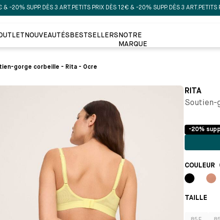
% SUPP. DÈS 3 ART.
PETITS PRIX DÈS 12€ & -20% SUPP. DÈS 3 ART.
PETITS PRIX DÈ
OUTLET
NOUVEAUTÉS
BESTSELLERS
NOTRE
MARQUE
ien-gorge corbeille - Rita - Ocre
RITA
Soutien-g
-20% supp
COULEUR
Noir
Vi
ro
TAILLE 