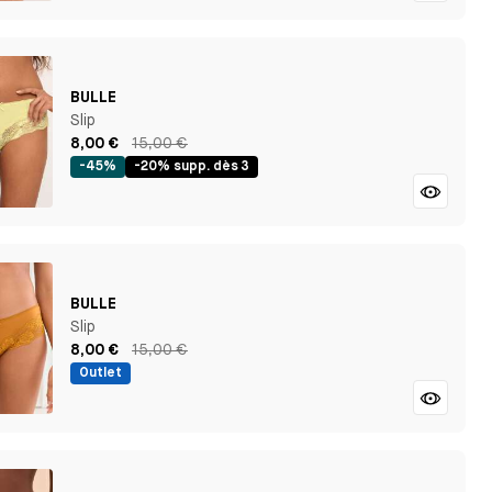
BULLE
Slip
8,00 €
15,00 €
-45%
-20% supp. dès 3
BULLE
Slip
8,00 €
15,00 €
Outlet