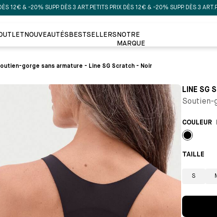
 -20% SUPP. DÈS 3 ART.
PETITS PRIX DÈS 12€ & -20% SUPP. DÈS 3 ART.
PETITS PRI
OUTLET
NOUVEAUTÉS
BESTSELLERS
NOTRE
MARQUE
outien-gorge sans armature - Line SG Scratch - Noir
LINE SG 
Soutien-g
COULEUR
Noir
TAILLE 
S