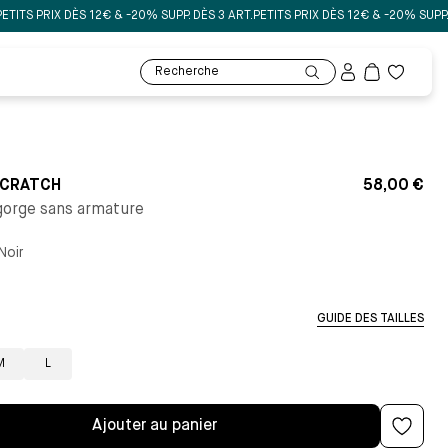
X DÈS 12€ & -20% SUPP. DÈS 3 ART.
PETITS PRIX DÈS 12€ & -20% SUPP. DÈS 3 ART
Mon
Recherche
compte
Ma
liste
de
souhaits
SCRATCH
58,00 €
orge sans armature
Noir
GUIDE DES TAILLES
M
L
Ajouter au panier