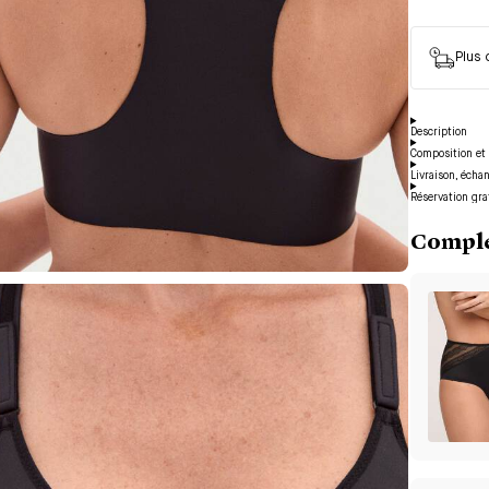
Plus
Description
Composition et 
Livraison, écha
Réservation gra
Complé