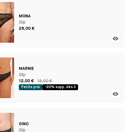
MONA
Slip
28,00 €
MARNIE
Slip
12,00 €
18,00 €
Petits prix
-20% supp. dès 3
GINO
Slip