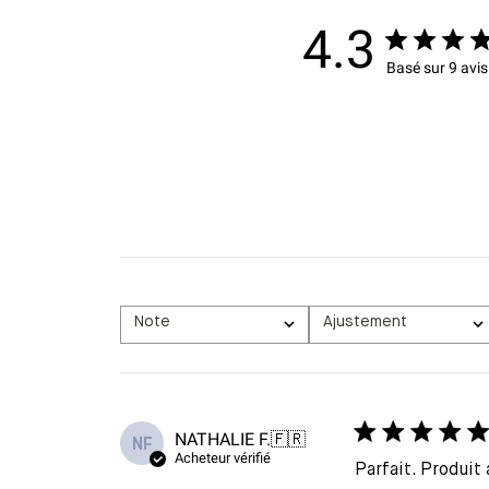
4.3
Basé sur 9 avis
Note
Ajustement
Toutes les évaluations
Tous
NATHALIE F.
🇫🇷
NF
Acheteur vérifié
Parfait. Produit