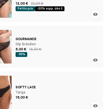
12,00 €
22,00 €
Petits prix
-20% supp. dès 3
GOURMANDE
Slip Brésilien
8,00 €
18,00 €
-55%
SOFTY LACE
Tanga
18,00 €