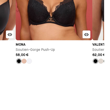
MONA
VALENTIN
Soutien-Gorge Push-Up
Soutien-G
58,00 €
62,00 €
Noir
Beige
Blanc
Noir
Talc
Ve