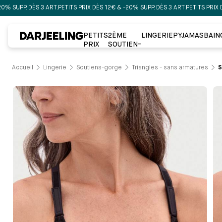
DÈS 3 ART.
PETITS PRIX DÈS 12€ & -20% SUPP. DÈS 3 ART.
PETITS PRIX DÈS 12€ &
PETITS
2ÈME
LINGERIE
PYJAMAS
BAIN
PRIX
SOUTIEN-
GORGE À
-50%
Accueil
Lingerie
Soutiens-gorge
Triangles - sans armatures
S