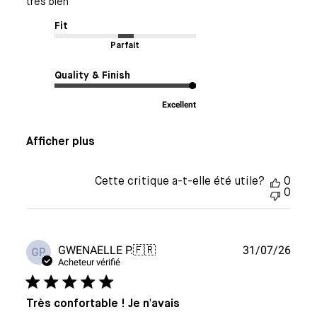
très bien
Fit
Parfait
Quality & Finish
Excellent
Afficher plus
Cette critique a-t-elle été utile?
0
0
Date
GWENAELLE P.
🇫🇷
31/07/26
GP
de
Acheteur vérifié
publi
Très confortable ! Je n'avais