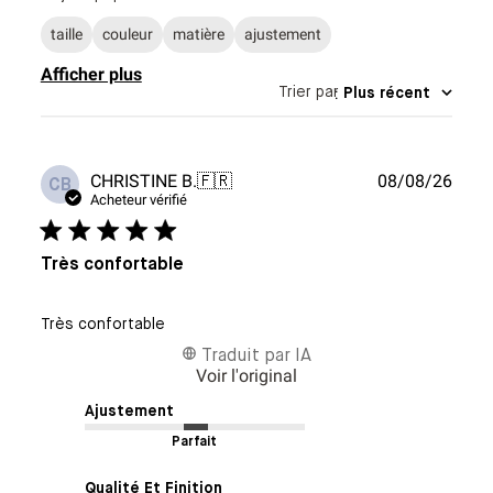
taille
couleur
matière
ajustement
Afficher plus
Trier par
:
Plus récent
Date
CHRISTINE B.
🇫🇷
08/08/26
CB
de
Acheteur vérifié
publi
Très confortable
Très confortable
Traduit par IA
Voir l'original
Ajustement
Parfait
Qualité Et Finition