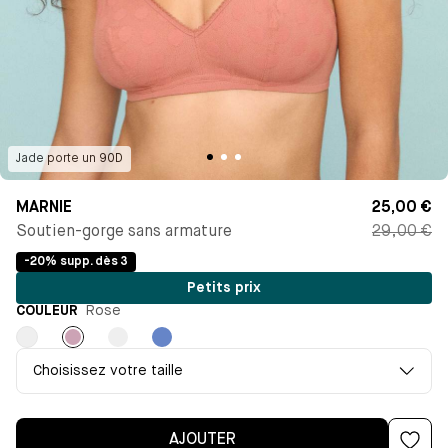
Jade
porte un
90D
MARNIE
25,00 €
Soutien-gorge sans armature
29,00 €
-20% supp. dès 3
Petits prix
COULEUR
Rose
Milk
Rose
Noir
Bleu
Antoinette
Choisissez votre taille
AJOUTER