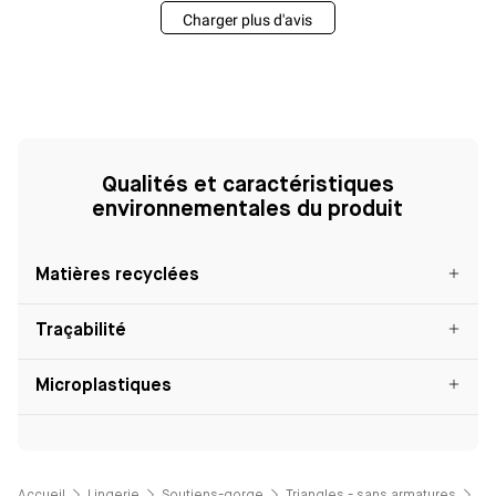
Charger plus d'avis
Qualités et caractéristiques
environnementales du produit
Matières recyclées
Traçabilité
Microplastiques
Accueil
Lingerie
Soutiens-gorge
Triangles - sans armatures
So