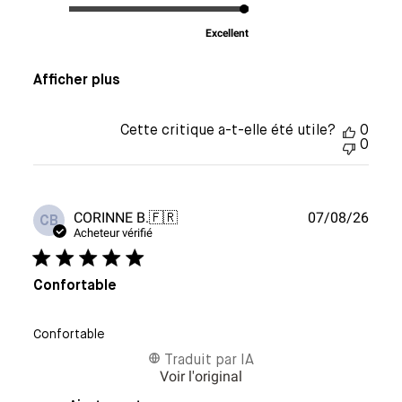
Excellent
Afficher plus
Cette critique a-t-elle été utile?
0
0
Date
CORINNE B.
🇫🇷
07/08/26
CB
de
Acheteur vérifié
publi
Confortable
Confortable
Traduit par IA
Voir l'original