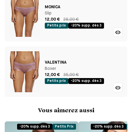
MONICA
Slip
12,00 €
28,00 €
Petits prix
-20% supp. dès 3
VALENTINA
Boxer
12,00 €
35,00 €
Petits prix
-20% supp. dès 3
Vous aimerez aussi
-20% supp. dès 3
Petits Prix
-20% supp. dès 3
Pe