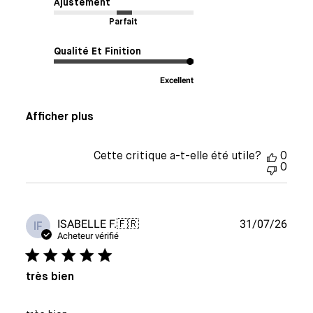
Ajustement
Parfait
Qualité Et Finition
Excellent
Afficher plus
Cette critique a-t-elle été utile?
0
0
Date
ISABELLE F.
🇫🇷
31/07/26
IF
de
Acheteur vérifié
publi
très bien