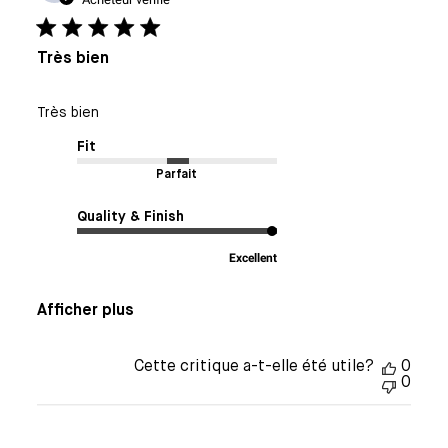
de
publi
Très bien
Très bien
Fit
Parfait
Quality & Finish
Excellent
Afficher plus
Cette critique a-t-elle été utile?
0
0