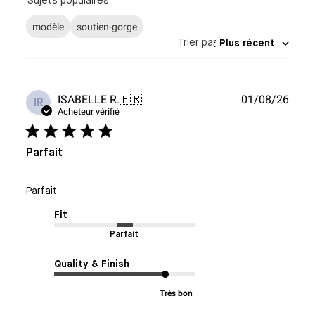
Sujets populaires
modèle
soutien-gorge
Trier par
:
Plus récent
Date
ISABELLE R.
🇫🇷
01/08/26
IR
de
Acheteur vérifié
publi
Parfait
Parfait
Fit
Parfait
Quality & Finish
Très bon