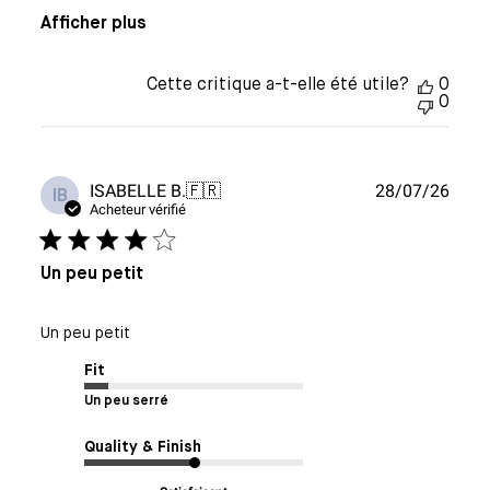
Afficher plus
Cette critique a-t-elle été utile?
0
0
Date
ISABELLE B.
🇫🇷
28/07/26
IB
de
Acheteur vérifié
publi
Un peu petit
Un peu petit
Fit
Un peu serré
Quality & Finish