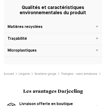
Qualités et caractéristiques
environnementales du produit
Matières recyclées
Traçabilité
Microplastiques
Accueil
Lingerie
Soutiens-gorge
Triangles - sans armatures
So
Les avantages Darjeeling
Livraison offerte en boutique