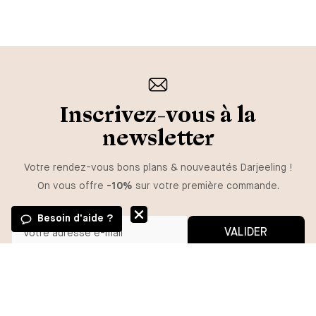
Inscrivez-vous à la
newsletter
Votre rendez-vous bons plans & nouveautés Darjeeling !
On vous offre
-10%
sur votre première commande.
Besoin d'aide ?
VALIDER
GUIDE DES TAILLES
Vous pouvez vous désinscrire à tout moment.
*En m'inscrivant, j'autorise l'utilisation de pixels et liens de suivi pour
mesurer la délivrabilité et la performance des communications, et
TAILLE
recevoir des contenus personnalisés. Pour plus d'informations,
consultez notre politique de confidentialité.