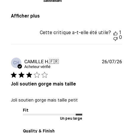
Satisfaisant
Afficher plus
Cette critique a-t-elle été utile?
1
0
Date
CAMILLE H.
🇫🇷
26/07/26
CH
de
Acheteur vérifié
publi
Joli soutien gorge mais taille
Joli soutien gorge mais taille petit
Fit
Un peu large
Quality & Finish