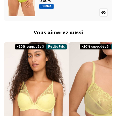
0,00 €
Outlet
Vous aimerez aussi
-20% supp. dès 3
Petits Prix
-20% supp. dès 3
Pe