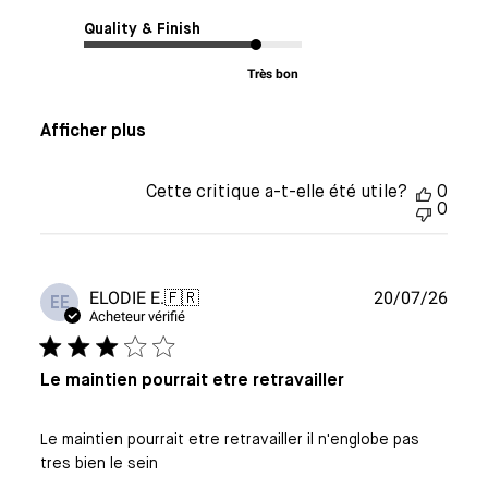
Quality & Finish
Très bon
Afficher plus
Cette critique a-t-elle été utile?
0
0
Date
ELODIE E.
🇫🇷
20/07/26
EE
de
Acheteur vérifié
publi
Le maintien pourrait etre retravailler
Le maintien pourrait etre retravailler il n'englobe pas
tres bien le sein