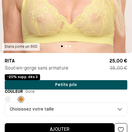
Diana
porte un
90D
RITA
25,00 €
Soutien-gorge sans armature
38,00 €
-20% supp. dès 3
Petits prix
COULEUR
Ocre
Vieux
Ocre
rose
Choisissez votre taille
AJOUTER