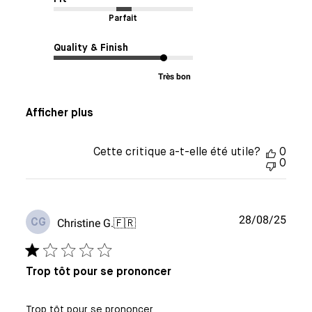
Parfait
Quality & Finish
Très bon
Afficher plus
Cette critique a-t-elle été utile?
0
0
Date
28/08/25
Christine G.
🇫🇷
CG
de
publi
Trop tôt pour se prononcer
Trop tôt pour se prononcer