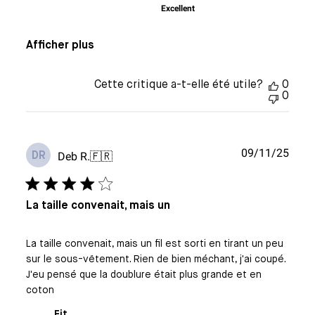
Excellent
Afficher plus
Cette critique a-t-elle été utile?
0
0
Date
09/11/25
Deb R.
🇫🇷
DR
de
publi
La taille convenait, mais un
La taille convenait, mais un fil est sorti en tirant un peu
sur le sous-vêtement. Rien de bien méchant, j'ai coupé.
J'eu pensé que la doublure était plus grande et en
coton
Fit