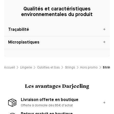
Qualités et caractéristiques
environnementales du produit
Traçabilité
Microplastiques
Accueil
Lingerie
Culottes et bas
Strings
Hors promo
String 
Les avantages Darjeeling
Livraison offerte en boutique
Offerte à domicile dès 85€ d’achat