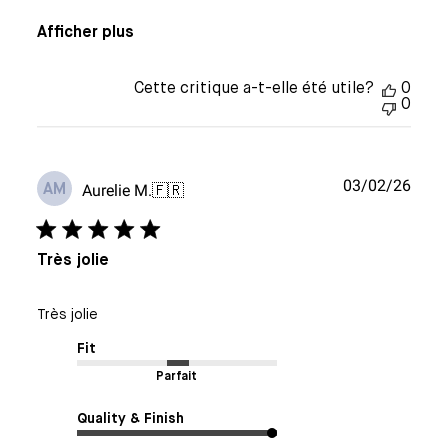
Afficher plus
Cette critique a-t-elle été utile?
0
0
Date
03/02/26
Aurelie M.
🇫🇷
AM
de
publi
Très jolie
Très jolie
Fit
Parfait
Quality & Finish