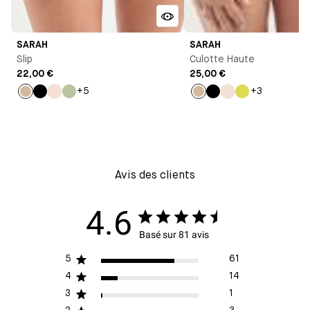
SARAH
SARAH
Slip
Culotte Haute
22,00 €
25,00 €
+5
+3
Beige
Noir
Milk
Vert
Beige
Noir
Milk
Jaune
d'eau
Avis des clients
4.6
Basé sur 81 avis
5
61
4
14
3
1