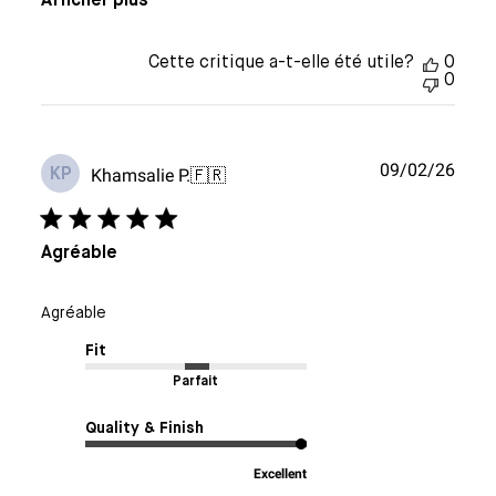
Afficher plus
Cette critique a-t-elle été utile?
0
0
Date
09/02/26
Khamsalie P.
🇫🇷
KP
de
publi
Agréable
Agréable
Fit
Parfait
Quality & Finish
Excellent