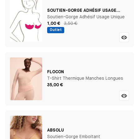
SOUTIEN-GORGE ADHÉSIF USAGE
UNIQUE
Soutien-Gorge Adhésif Usage Unique
1,00 €
3,50 €
Outlet
FLOCON
T-Shirt Thermique Manches Longues
35,00 €
ABSOLU
Soutien-Gorge Emboîtant