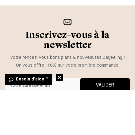
Inscrivez-vous à la
newsletter
Votre rendez-vous bons plans & nouveautés Darjeeling !
On vous offre
-10%
sur votre première commande.
Besoin d'aide ?
VALIDER
GUIDE DES TAILLES
Vous pouvez vous désinscrire à tout moment.
*En m'inscrivant, j'autorise l'utilisation de pixels et liens de suivi pour
mesurer la délivrabilité et la performance des communications, et
TAILLE
recevoir des contenus personnalisés. Pour plus d'informations,
consultez notre politique de confidentialité.
S
M
L
XL