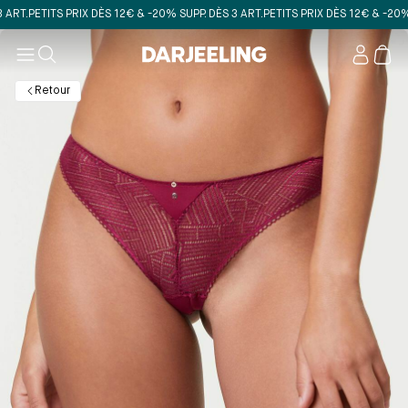
.
PETITS PRIX DÈS 12€ & -20% SUPP. DÈS 3 ART.
PETITS PRIX DÈS 12€ & -20% SUPP
Mon
compt
Retour