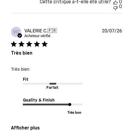
Cette critique a-t-elle été utile?
0
0
Date
VALERIE C.
🇫🇷
20/07/26
VC
de
Acheteur vérifié
publi
Très bien
Très bien
Fit
Parfait
Quality & Finish
Très bon
Afficher plus