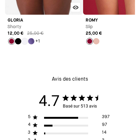
GLORIA
ROMY
Shorty
Slip
12,00 €
25,00 €
25,00 €
+1
Lie
Noir
Blanc
Violet
Lie
Rose
de
clair
de
clair
vin
vin
Avis des clients
4.7
Basé sur 513 avis
5
397
4
97
3
14