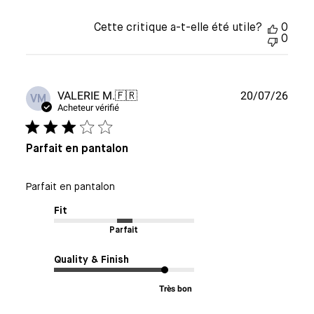
Cette critique a-t-elle été utile?
0
0
Date
VALERIE M.
🇫🇷
20/07/26
VM
de
Acheteur vérifié
publi
Parfait en pantalon
Parfait en pantalon
Fit
Parfait
Quality & Finish
Très bon