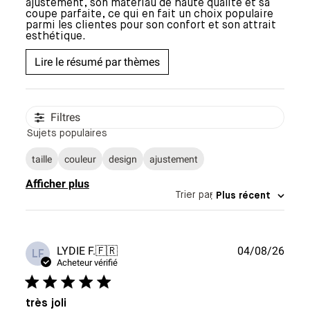
ajustement, son matériau de haute qualité et sa
coupe parfaite, ce qui en fait un choix populaire
parmi les clientes pour son confort et son attrait
esthétique.
Lire le résumé par thèmes
Filtres
Sujets populaires
taille
couleur
design
ajustement
Afficher plus
Trier par
:
Plus récent
Date
LYDIE F.
🇫🇷
04/08/26
LF
de
Acheteur vérifié
publi
très joli