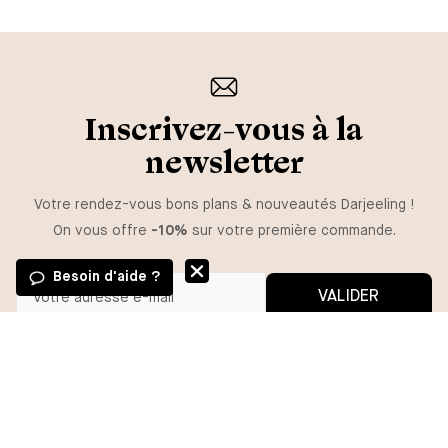
Inscrivez-vous à la
newsletter
Votre rendez-vous bons plans & nouveautés Darjeeling !
On vous offre
-10%
sur votre première commande.
Besoin d'aide ?
VALIDER
GUIDE DES TAILLES
Vous pouvez vous désinscrire à tout moment.
*En m'inscrivant, j'autorise l'utilisation de pixels et liens de suivi pour
mesurer la délivrabilité et la performance des communications, et
TAILLE
recevoir des contenus personnalisés. Pour plus d'informations,
consultez notre politique de confidentialité.
S
M
L
XL