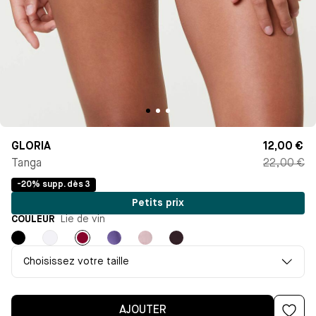
GLORIA
12,00 €
Tanga
22,00 €
-20% supp. dès 3
Petits prix
COULEUR
Lie de vin
Noir
Blanc
Lie
Violet
Bleu
Marron
de
clair
Choisissez votre taille
vin
AJOUTER