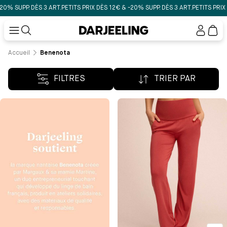
PP. DÈS 3 ART.
PETITS PRIX DÈS 12€ & -20% SUPP. DÈS 3 ART.
PETITS PRIX DÈS 12
Mon
compt
Accueil
Benenota
FILTRES
TRIER PAR