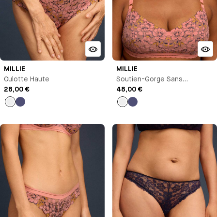
MILLIE
MILLIE
Culotte Haute
Soutien-Gorge Sans
28,00 €
Armature
48,00 €
Pêche
Bleu
Pêche
Bleu
nuit
nuit