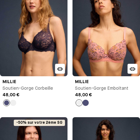
MILLIE
MILLIE
Soutien-Gorge Corbeille
Soutien-Gorge Emboîtant
48,00 €
48,00 €
Bleu
Pêche
Pêche
Bleu
nuit
nuit
-50% sur votre 2ème SG