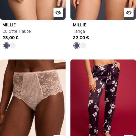
MILLIE
MILLIE
Culotte Haute
Tanga
28,00 €
22,00 €
Bleu
Pêche
Bleu
Pêche
nuit
nuit