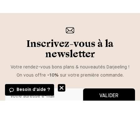
Inscrivez-vous à la
newsletter
Votre rendez-vous bons plans & nouveautés Darjeeling !
On vous offre
-10%
sur votre première commande.
Besoin d'aide ?
VALIDER
Vous pouvez vous désinscrire à tout moment.
*En m'inscrivant, j'autorise l'utilisation de pixels et liens de suivi pour
mesurer la délivrabilité et la performance des communications, et
recevoir des contenus personnalisés. Pour plus d'informations,
consultez notre politique de confidentialité.