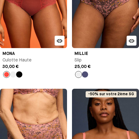
MONA
MILLIE
Culotte Haute
Slip
30,00 €
25,00 €
Orange
Beige
Noir
Pêche
Bleu
nuit
-50% sur votre 2ème SG