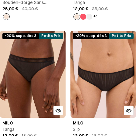
Soutien-Gorge Sans
Tanga
Armature
25,00 €
40,00 €
12,00 €
25,00 €
+1
Milk
Milk
Rose
Rose
Orange
-20% supp. dès 3
Petits Prix
-20% supp. dès 3
Petits Prix
MILO
MILO
Tanga
Slip