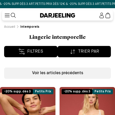
% SUPP. DÈS 3 ART.
PETITS PRIX DÈS 12€ & -20% SUPP. DÈS 3 ART.
PETITS PRIX DÈ
Mon
compt
Accueil
Intemporels
Lingerie intemporelle
FILTRES
TRIER PAR
Voir les articles précédents
-20% supp. dès 3
Petits Prix
-20% supp. dès 3
Petits Prix