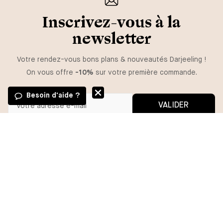
Inscrivez-vous à la
newsletter
Votre rendez-vous bons plans & nouveautés Darjeeling !
On vous offre
-10%
sur votre première commande.
Besoin d'aide ?
VALIDER
Vous pouvez vous désinscrire à tout moment.
*En m'inscrivant, j'autorise l'utilisation de pixels et liens de suivi pour
mesurer la délivrabilité et la performance des communications, et
recevoir des contenus personnalisés. Pour plus d'informations,
consultez notre politique de confidentialité.
BESOIN D'AIDE ?