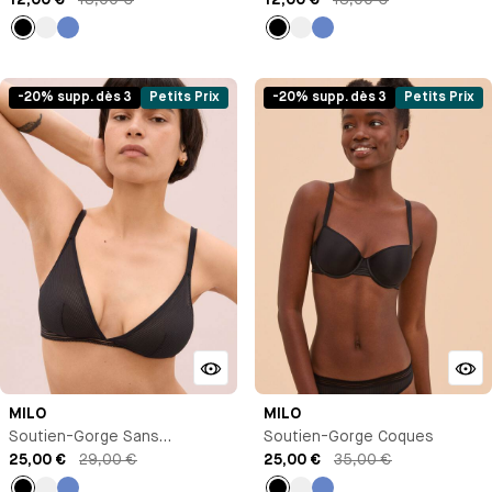
12,00 €
18,00 €
12,00 €
18,00 €
Noir
Bleu
Bleu
Noir
Bleu
Bleu
Antoinette
Antoinette
-20% supp. dès 3
Petits Prix
-20% supp. dès 3
Petits Prix
MILO
MILO
Soutien-Gorge Sans
Soutien-Gorge Coques
Armature
25,00 €
29,00 €
25,00 €
35,00 €