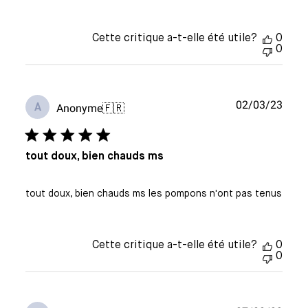
Cette critique a-t-elle été utile?
0
0
Date
02/03/23
Anonyme
🇫🇷
A
de
publi
tout doux, bien chauds ms
tout doux, bien chauds ms les pompons n'ont pas tenus
Cette critique a-t-elle été utile?
0
0