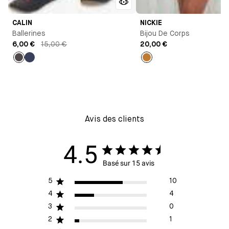
CALIN
NICKIE
Ballerines
Bijou De Corps
6,00 €
15,00 €
20,00 €
Gris
Bleu
Or
Outremer
Avis des clients
4.5
Basé sur 15 avis
5
10
4
4
3
0
2
1