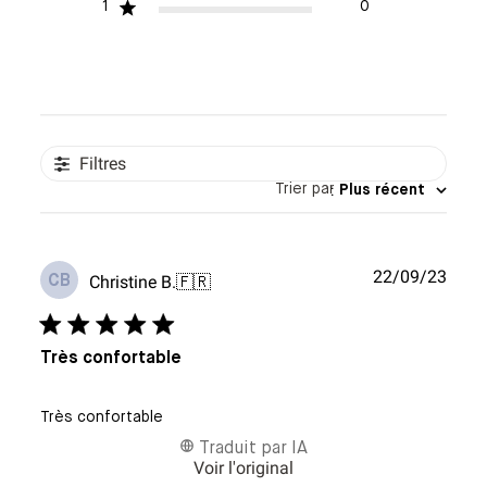
1
0
Filtres
Trier par
:
Plus récent
Date
22/09/23
Christine B.
🇫🇷
CB
de
publi
Très confortable
Très confortable
Traduit par IA
Voir l'original