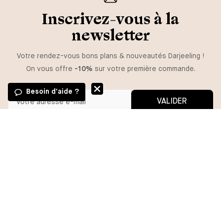
Inscrivez-vous à la
newsletter
Votre rendez-vous bons plans & nouveautés Darjeeling !
On vous offre
-10%
sur votre première commande.
Besoin d'aide ?
VALIDER
GUIDE DES TAILLES
Vous pouvez vous désinscrire à tout moment.
*En m'inscrivant, j'autorise l'utilisation de pixels et liens de suivi pour
mesurer la délivrabilité et la performance des communications, et
TAILLE
recevoir des contenus personnalisés. Pour plus d'informations,
consultez notre politique de confidentialité.
C367
C389
C401
AJOUTER
BESOIN D'AIDE ?
MA COMMANDE