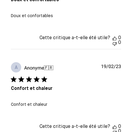
Doux et confortables
Doux et confortables
Cette critique a-t-elle été utile?
0
0
Date
19/02/23
Anonyme
🇫🇷
A
de
publi
Confort et chaleur
Confort et chaleur
Cette critique a-t-elle été utile?
0
0