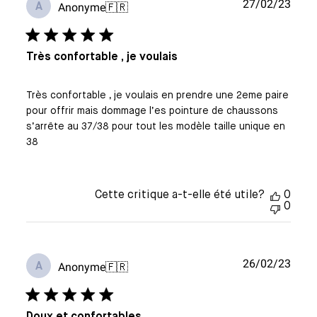
Date
27/02/23
Anonyme
🇫🇷
A
de
publi
Très confortable , je voulais
Très confortable , je voulais en prendre une 2eme paire
pour offrir mais dommage l’es pointure de chaussons
s’arrête au 37/38 pour tout les modèle taille unique en
38
Cette critique a-t-elle été utile?
0
0
Date
26/02/23
Anonyme
🇫🇷
A
de
publi