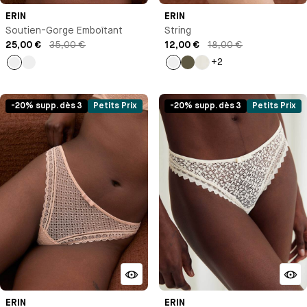
ERIN
ERIN
Soutien-Gorge Emboîtant
String
25,00 €
35,00 €
12,00 €
18,00 €
+2
Orange
Vert
Orange
Kaki
Ivoire
-20% supp. dès 3
Petits Prix
-20% supp. dès 3
Petits Prix
ERIN
ERIN