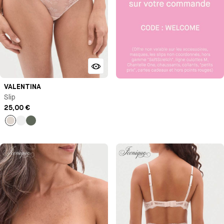
VALENTINA
Slip
25,00 €
Talc
Noir
Vert