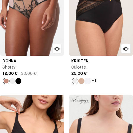
DONNA
KRISTEN
Shorty
Culotte
12,00 €
30,00 €
25,00 €
+1
Beige
Beige
Noir
Noir
Nude
Blanc