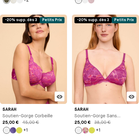
+2
Kaki
Ivoire
Rose
Rose
Vert
Bleu
d'eau
-20% supp. dès 3
Petits Prix
-20% supp. dès 3
Petits Prix
SARAH
SARAH
Soutien-Gorge Corbeille
Soutien-Gorge Sans
25,00 €
45,00 €
Armature
25,00 €
38,00 €
+1
+1
Rose
Violet
Jaune
Rose
Imprimé
Jaune