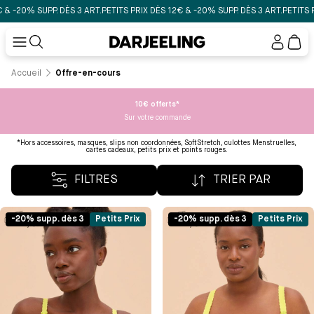
 3 ART.
PETITS PRIX DÈS 12€ & -20% SUPP. DÈS 3 ART.
PETITS PRIX DÈS 12€ & -20
Mon
compt
Accueil
Offre-en-cours
10€ offerts*
Sur votre commande
*Hors accessoires, masques, slips non coordonnées, SoftStretch, culottes Menstruelles,
cartes cadeaux, petits prix et points rouges.
FILTRES
TRIER PAR
-20% supp. dès 3
Petits Prix
-20% supp. dès 3
Petits Prix