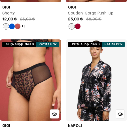
GIGI
GIGI
Shorty
Soutien-Gorge Push-Up
12,00 €
25,00 €
25,00 €
58,00 €
+1
Noir
Bleu
Ambre
Noir
Pomme
Klein
d'amour
-20% supp. dès 3
Petits Prix
-20% supp. dès 3
Petits Prix
GIGI
NAPOLI