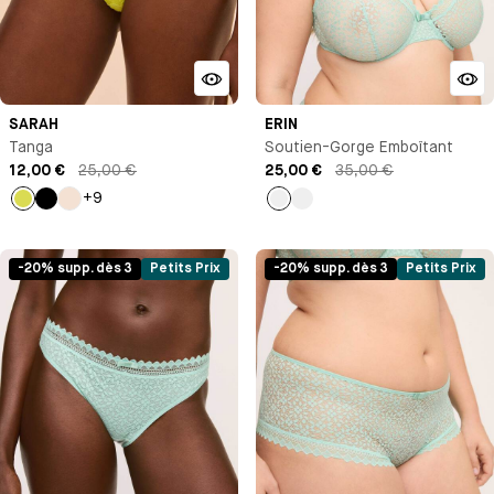
SARAH
ERIN
Tanga
Soutien-Gorge Emboîtant
12,00 €
25,00 €
25,00 €
35,00 €
+9
Jaune
Noir
Milk
Vert
Orange
-20% supp. dès 3
Petits Prix
-20% supp. dès 3
Petits Prix