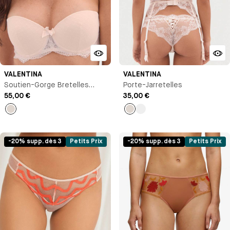
VALENTINA
VALENTINA
Soutien-Gorge Bretelles
Porte-Jarretelles
Amovibles
55,00 €
35,00 €
Talc
Talc
Noir
-20% supp. dès 3
Petits Prix
-20% supp. dès 3
Petits Prix